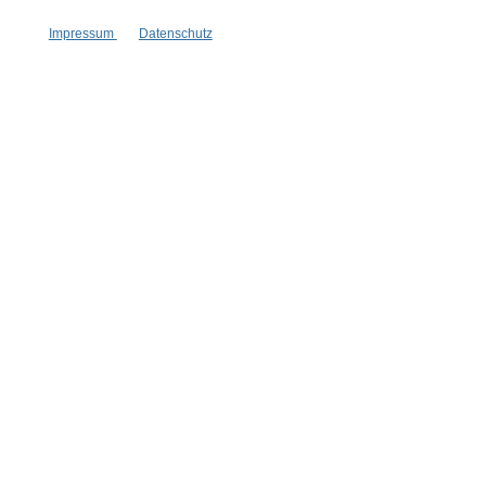
Impressum
Datenschutz
Wissenswertes
FAQ
Vertrag widerrufen
* Alle Preise inkl. gesetzl. Mehrwertsteuer zzgl.
Versandkosten
,
wenn nicht anders angegeben.