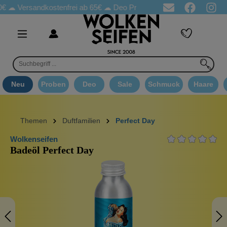
rsandkostenfrei ab 65€
☁ Deo Proben in jeder Bestellung
☁ Go
Neu
Proben
Deo
Sale
Schmuck
Haare
Themen
Duftfamilien
Perfect Day
Wolkenseifen
Badeöl Perfect Day