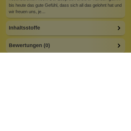
bis heute das gute Gefühl, dass sich all das gelohnt hat und
wir freuen uns, je…
Inhaltsstoffe
Bewertungen (0)
Fragen & Antworten (0)
Anlass:
Geschenkidee
aus der Manufaktur
Besonderheiten:
alkoholfrei
plastikfreie Verpackung
Duftfamilie:
Blue No. 1