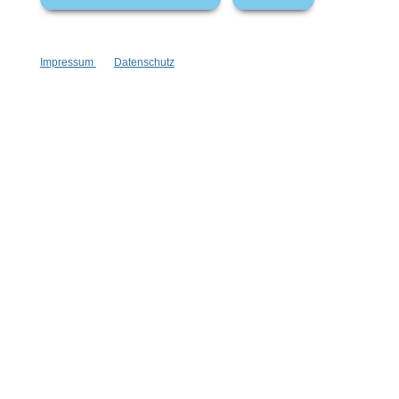
Impressum
Datenschutz
Vertrag widerrufen
* Alle Preise inkl. gesetzl. Mehrwertsteuer zzgl.
Versandkosten
,
wenn nicht anders angegeben.