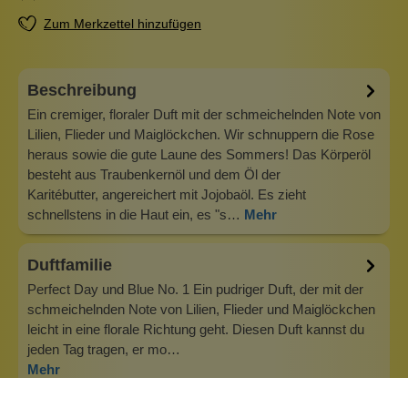
Zum Merkzettel hinzufügen
Beschreibung
Ein cremiger, floraler Duft mit der schmeichelnden Note von
Lilien, Flieder und Maiglöckchen. Wir schnuppern die Rose
heraus sowie die gute Laune des Sommers! Das Körperöl
besteht aus Traubenkernöl und dem Öl der
Karitébutter, angereichert mit Jojobaöl. Es zieht
schnellstens in die Haut ein, es "s…
Mehr
Duftfamilie
Perfect Day und Blue No. 1 Ein pudriger Duft, der mit der
schmeichelnden Note von Lilien, Flieder und Maiglöckchen
leicht in eine florale Richtung geht. Diesen Duft kannst du
jeden Tag tragen, er mo…
Mehr