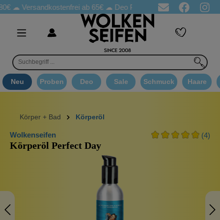
Versandkostenfrei ab 65€
☁ Deo Proben in jeder Bestellung
☁ G
Neu
Proben
Deo
Sale
Schmuck
Haare
Körper + Bad
Körperöl
Wolkenseifen
(4)
Körperöl Perfect Day