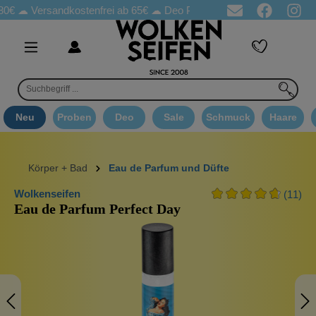
Versandkostenfrei ab 65€
☁ Deo Proben in jeder Bestellung
☁ 
Neu
Proben
Deo
Sale
Schmuck
Haare
Körper + Bad
Eau de Parfum und Düfte
Wolkenseifen
(11)
Eau de Parfum Perfect Day