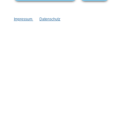
Vertrag widerrufen
Impressum
Datenschutz
* Alle Preise inkl. gesetzl. Mehrwertsteuer zzgl.
Versandkosten
,
wenn nicht anders angegeben.