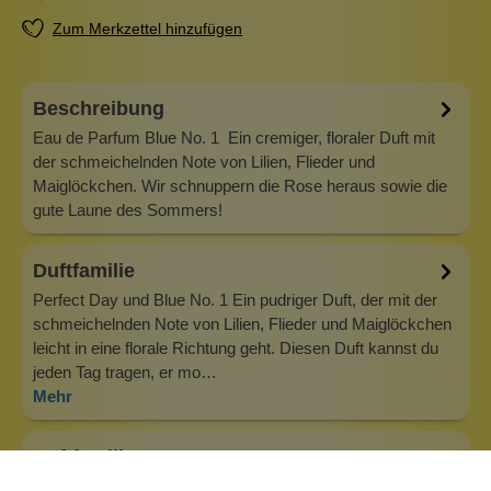
Zum Merkzettel hinzufügen
Beschreibung
Eau de Parfum Blue No. 1 Ein cremiger, floraler Duft mit
der schmeichelnden Note von Lilien, Flieder und
Maiglöckchen. Wir schnuppern die Rose heraus sowie die
gute Laune des Sommers!
Duftfamilie
Perfect Day und Blue No. 1 Ein pudriger Duft, der mit der
schmeichelnden Note von Lilien, Flieder und Maiglöckchen
leicht in eine florale Richtung geht. Diesen Duft kannst du
jeden Tag tragen, er mo…
Mehr
Duftfamilie