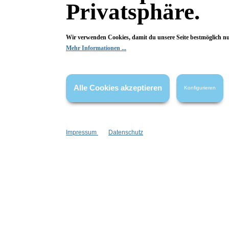
Privatsphäre.
Wir verwenden Cookies, damit du unsere Seite bestmöglich n
Mehr Informationen ...
Alle Cookies akzeptieren
Konfigurieren
Fragen & Antworten
Impressum
Datenschutz
Deine Frage kann entweder von uns, von Herstellern oder v
Bewertungen
0 von 0 Bewertungen