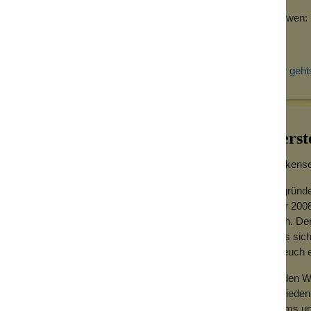
Für wen:
Hier geht
Herst
Wolkensei
Gegründe
Jahr 2008
hoch. Der
dass sich
für euch
Zu den We
Zufrieden
Teams und