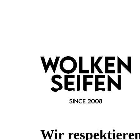
Haar & Haut-Typ:
feuchtigkeitsarme Haut
trockene Haut
Marke:
Wolkenseifen
Wir respektiere