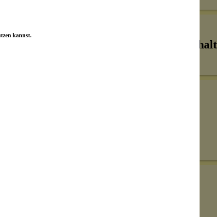
utzen kannst.
Inhalt
Senden
on unseren Kunden beantwortet werden.
Bewertungen nur in der aktuellen Sprache anzeigen.