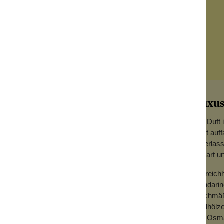
Luxus
Der Duft 
nicht auf
hinterlass
ist zart u
rückhalten möchten, ohne auf schöne Düfte
Ein reich
Mandarine
d genieße ein Entspannungsbad. Viel, viel
gleichmä
men hinterher überflüssig.
Edelhölze
er.
und Osm