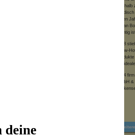
Deshalb z
händisch 
vielen Ja
mit an Bo
wichtig is
2018 sti
Know-How 
Produkte 
der ideal
2024 fir
GmbH & 
Wolkense
n deine
Weiter