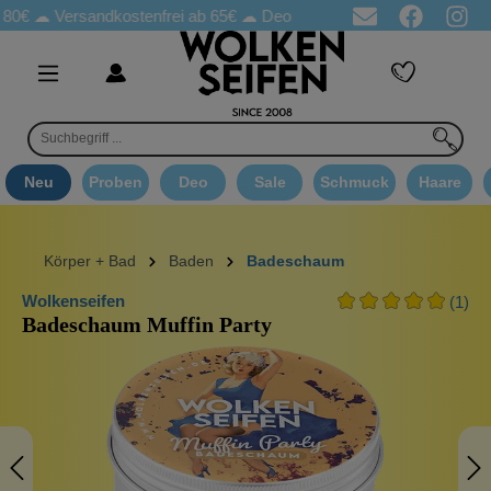
☁
Versandkostenfrei ab 65€
☁ Deo Proben in jeder Bestellung
☁ 
Neu
Proben
Deo
Sale
Schmuck
Haare
Körper + Bad
Baden
Badeschaum
Wolkenseifen
(1)
Badeschaum Muffin Party