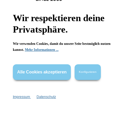
Informationen
Gesetzliche Informationen
Wir respektieren deine
Privatsphäre.
Wissenswertes
FAQ
Wir verwenden Cookies, damit du unsere Seite bestmöglich nutzen
kannst.
Mehr Informationen ...
Alle Cookies akzeptieren
Konfigurieren
Vertrag widerrufen
* Alle Preise inkl. gesetzl. Mehrwertsteuer zzgl.
Versandkosten
,
wenn nicht anders angegeben.
Impressum
Datenschutz