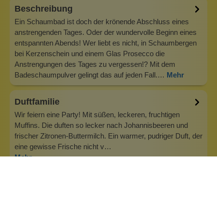
Beschreibung
Ein Schaumbad ist doch der krönende Abschluss eines
anstrengenden Tages. Oder der wundervolle Beginn eines
entspannten Abends! Wer liebt es nicht, in Schaumbergen
bei Kerzenschein und einem Glas Prosecco die
Anstrengungen des Tages zu vergessen!? Mit dem
Badeschaumpulver gelingt das auf jeden Fall.…
Mehr
Duftfamilie
Wir feiern eine Party! Mit süßen, leckeren, fruchtigen
Muffins. Die duften so lecker nach Johannisbeeren und
frischer Zitronen-Buttermilch. Ein warmer, pudriger Duft, der
eine gewisse Frische nicht v…
Mehr
Info zu Wolkenseifen
Wolkenseifen ist ein Familienunternehmen. Gegründet
wurde es von Anne Merz (damals noch Anne Schaaf) im