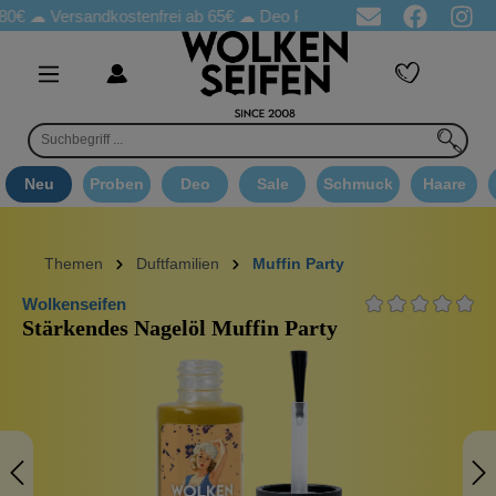
Versandkostenfrei ab 65€
☁ Deo Proben in jeder Bestellung
☁ 
Neu
Proben
Deo
Sale
Schmuck
Haare
Themen
Duftfamilien
Muffin Party
Wolkenseifen
Stärkendes Nagelöl Muffin Party