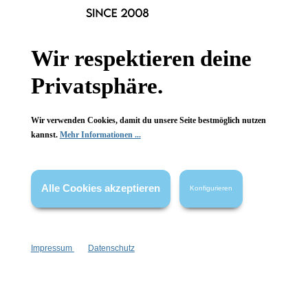
Informationen
Gesetzliche Informationen
Wir respektieren deine
Wissenswertes
Privatsphäre.
FAQ
Wir verwenden Cookies, damit du unsere Seite bestmöglich nutzen
kannst.
Mehr Informationen ...
Vertrag widerrufen
Alle Cookies akzeptieren
Konfigurieren
* Alle Preise inkl. gesetzl. Mehrwertsteuer zzgl.
Versandkosten
,
wenn nicht anders angegeben.
Impressum
Datenschutz