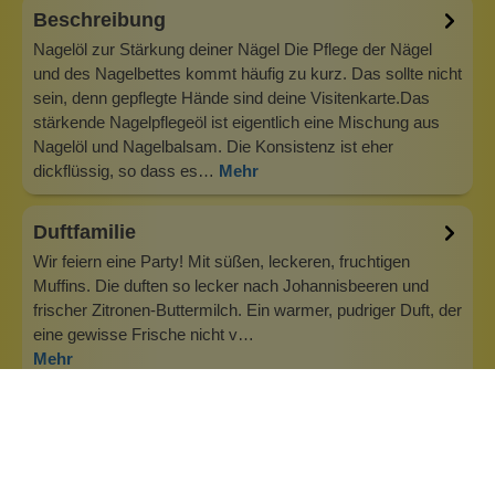
Beschreibung
Nagelöl zur Stärkung deiner Nägel Die Pflege der Nägel
und des Nagelbettes kommt häufig zu kurz. Das sollte nicht
sein, denn gepflegte Hände sind deine Visitenkarte.Das
stärkende Nagelpflegeöl ist eigentlich eine Mischung aus
Nagelöl und Nagelbalsam. Die Konsistenz ist eher
dickflüssig, so dass es…
Mehr
Duftfamilie
Wir feiern eine Party! Mit süßen, leckeren, fruchtigen
Muffins. Die duften so lecker nach Johannisbeeren und
frischer Zitronen-Buttermilch. Ein warmer, pudriger Duft, der
eine gewisse Frische nicht v…
Mehr
Info zu Wolkenseifen
Wolkenseifen ist ein Familienunternehmen. Gegründet
wurde es von Anne Merz (damals noch Anne Schaaf) im