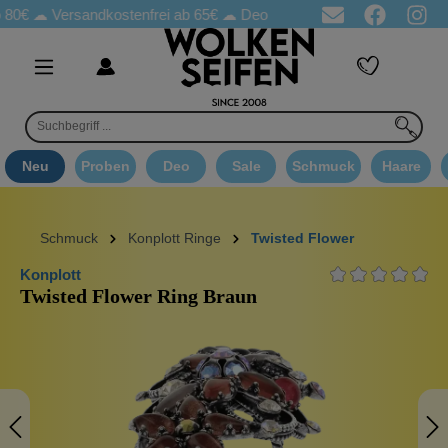
☁
Versandkostenfrei ab 65€
☁ Deo Proben in jeder Bestellung
☁
Neu
Proben
Deo
Sale
Schmuck
Haare
Schmuck
Konplott Ringe
Twisted Flower
Konplott
Twisted Flower Ring Braun