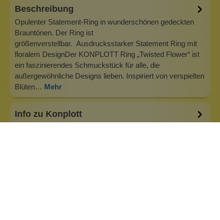
Beschreibung
Opulenter Statement-Ring in wunderschönen gedeckten
Brauntönen. Der Ring ist
größenverstellbar. Ausdrucksstarker Statement Ring mit
floralem DesignDer KONPLOTT Ring „Twisted Flower“ ist
ein faszinierendes Schmuckstück für alle, die
außergewöhnliche Designs lieben. Inspiriert von verspielten
Blüten…
Mehr
Info zu Konplott
Konplott — Schmuck, der auffällt. Seit 1988 kreiert
Designerin Miranda Konstantinidou von Luxemburg aus
handgefertigten Modeschmuck, der Farben, Kristalle und
außergewöhnliche Details zu echten Statement-Pieces
vereint. Jedes Stück wird mit Liebe zum Detail gefertigt und
bringt Individualität in je…
Inhaltsstoffe