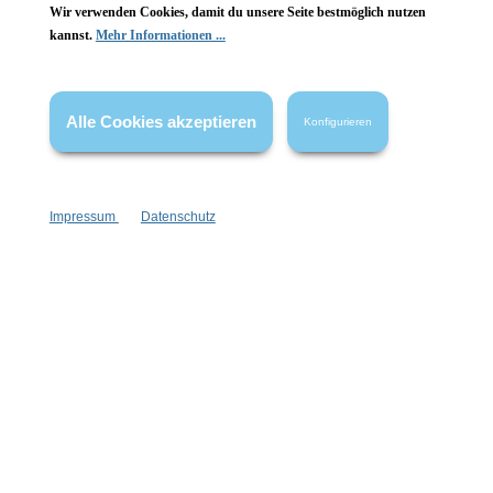
Wir verwenden Cookies, damit du unsere Seite bestmöglich nutzen
kannst.
Mehr Informationen ...
Vertrag widerrufen
* Alle Preise inkl. gesetzl. Mehrwertsteuer zzgl.
Versandkosten
,
Alle Cookies akzeptieren
Konfigurieren
wenn nicht anders angegeben.
Impressum
Datenschutz