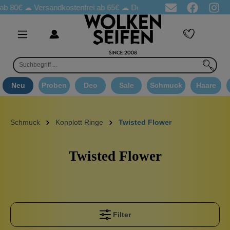
ab 80€ ☁
Versandkostenfrei ab 65€
☁ Deo Proben in jeder Bestellung
Neu
Proben
Deo
Sale
Schmuck
Haare
Schmuck
Konplott Ringe
Twisted Flower
Twisted Flower
Filter