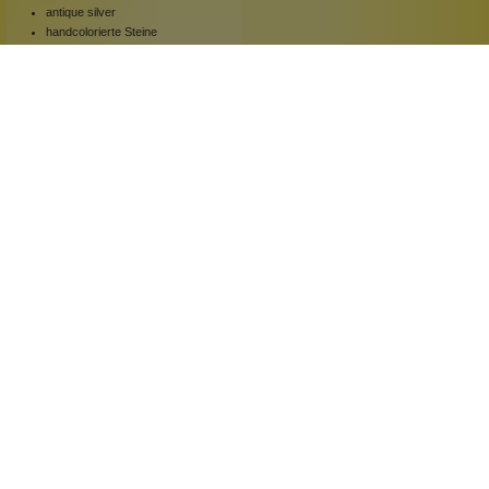
antique silver
handcolorierte Steine
Statement Ring
1 Stück
Inhalt:
109,00 €*
Hinzufügen
Newsletter abonnieren!