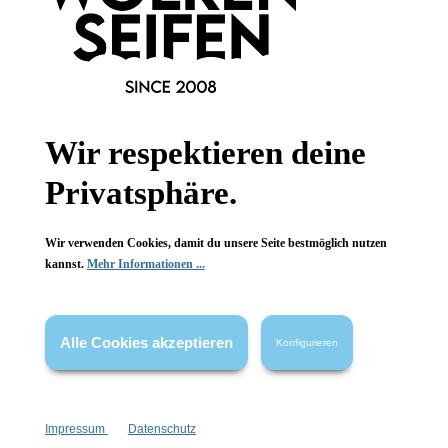
Informationen
Wir respektieren deine
Gesetzliche Informationen
Privatsphäre.
Wissenswertes
Wir verwenden Cookies, damit du unsere Seite bestmöglich nutzen
FAQ
kannst.
Mehr Informationen ...
Alle Cookies akzeptieren
Konfigurieren
Vertrag widerrufen
* Alle Preise inkl. gesetzl. Mehrwertsteuer zzgl.
Versandkosten
,
Impressum
Datenschutz
wenn nicht anders angegeben.