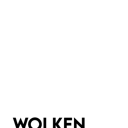
alkoholfrei
aluminiumsalzfrei
basisch
feste Form
plastikarme Verpackung
Eigenschaften:
Tiegel-Deocreme
Vegan
Marke:
Wolkenseifen
Newsletter abonnieren!