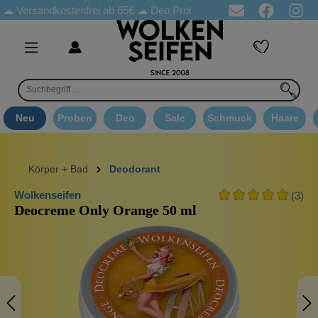
ersandkostenfrei ab 65€
☁ Deo Proben in jeder Bestellung
☁ G
Neu
Proben
Deo
Sale
Schmuck
Haare
Körper + Bad
Deodorant
Wolkenseifen
(3)
Deocreme Only Orange 50 ml