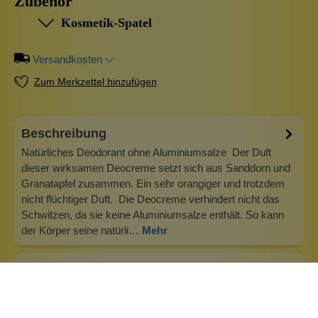
Zubehör
Kosmetik-Spatel
Versandkosten
Zum Merkzettel hinzufügen
Beschreibung
Natürliches Deodorant ohne Aluminiumsalze Der Duft
dieser wirksamen Deocreme setzt sich aus Sanddorn und
Granatapfel zusammen. Ein sehr orangiger und trotzdem
nicht flüchtiger Duft. Die Deocreme verhindert nicht das
Schwitzen, da sie keine Aluminiumsalze enthält. So kann
der Körper seine natürli…
Mehr
Info zu Wolkenseifen
Wolkenseifen ist ein Familienunternehmen. Gegründet
wurde es von Anne Merz (damals noch Anne Schaaf) im