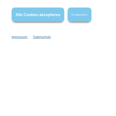
Wissenswertes
Alle Cookies akzeptieren
Konfigurieren
FAQ
Impressum
Datenschutz
Vertrag widerrufen
* Alle Preise inkl. gesetzl. Mehrwertsteuer zzgl.
Versandkosten
,
wenn nicht anders angegeben.