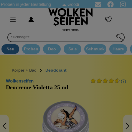
in jeder Bestellung
☁ Goodie Auswahl ab 80€ ☁
Versandkoste
Neu
Proben
Deo
Sale
Schmuck
Haare
Körper + Bad
Deodorant
Wolkenseifen
(7)
Deocreme Violetta 25 ml