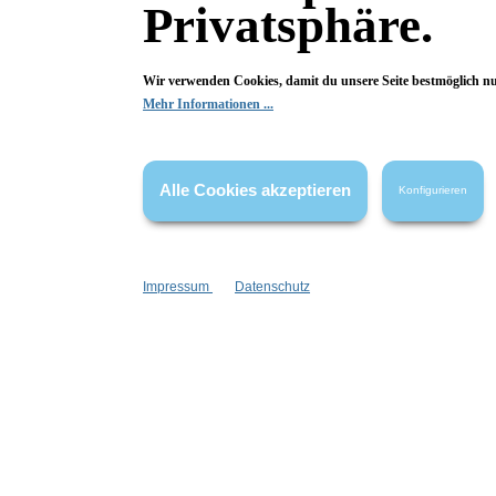
alkoholfrei
basisch
feste Form
wasser
Privatsphäre.
Duftfamilie:
Weekender
Wir verwenden Cookies, damit du unsere Seite bestmöglich n
Mehr Informationen ...
Eigenschaften:
Deoprobe
Vegan
Marke:
Alle Cookies akzeptieren
Konfigurieren
Wolkenseifen
Material:
PET
Impressum
Datenschutz
Fragen & Antworten
Deine Frage kann entweder von uns, von Herstellern oder v