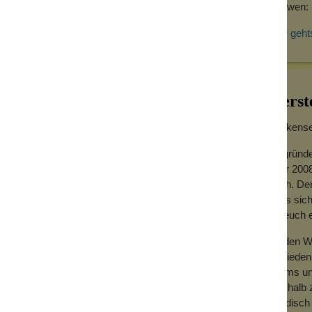
Für wen: 
t in unserer Manufaktur gefertigt. Und sie
eim Sport noch in Alltag oder Beruf. Die
Hier geht
ant ist. Aber sie verhindert zuverlässig den
chen Schweiss zersetzen.
Kategorie auch eine unbeduftete Variante
Herst
Wolkensei
Gegründe
Jahr 2008
hoch. Der
dass sich
für euch
Zu den We
Zufrieden
Teams und
gerspitze Creme (= stecknadelkopfgroße
Deshalb z
sieren, viel hilft hier nicht viel sondern kann
händisch 