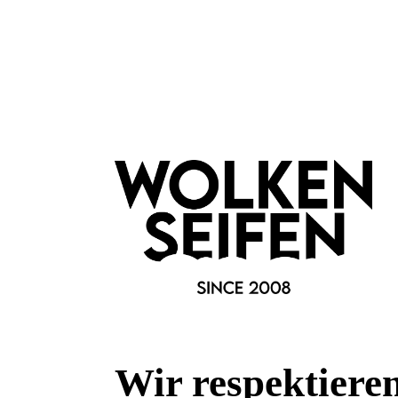
Die Benutzung der Creme mit dem Finger ist unproblematisc
und auch durch den Natrongehalt quasi nicht verkeimen kann.
einen Cremespatel für diejenigen an, die nicht in den Tiegel 
Die festen Inhaltsstoffe der Deocreme sind nicht lösbar und b
kann, dass Du Dich an diese Konsistenz gewöhnen musst. Z
verschmelzen die Inhaltsstoffe jedoch zu einer homogenen 
weißeln, aber nicht auf der Kleidung. Wenn die Achsel weiß b
in einem 50 ml Tiegel sollte für ca. 1 Jahr tägliche Anwendun
Merkmale
Anlass:
aus der Manufaktur
für die Handtasche
Wir respektiere
Besonderheiten: