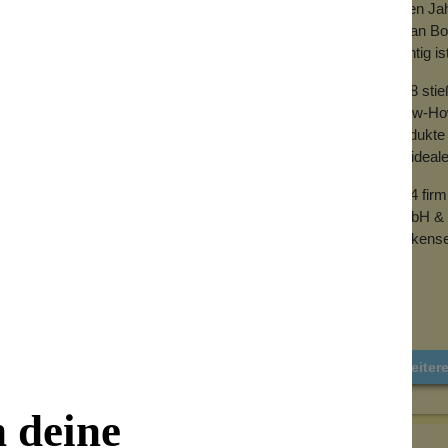
vielen Ja
h, da die Creme keine Wasserphase besitzt
mit an Bo
 Aber selbstverständlich bieten wir auch
wichtig is
greifen möchten.
2018 sti
leiben ein wenig körnig, so dass es sein
Know-How 
wischen den Fingern bzw. auf der Haut
Produkte 
Masse. Die Creme kann auf der Haut
der ideal
leibt, war die Dosierung zu hoch. Die Menge
g ausreichen.
2024 fir
GmbH & 
Wolkense
Weiter
n deine