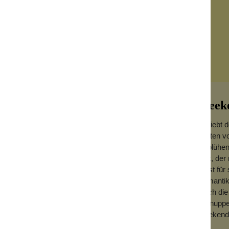
Week
Du liebt 
Garten vo
an blühen
Duft, der
nutze lediglich eine stecknadelkopfgroße
Er ist fü
ch bietet.
Romantike
uft zusagt.
durch die
schnupper
in
Probenset
, das alle Sorten beinhaltet.
Weekender
f Dein Deo verlassen kannst.