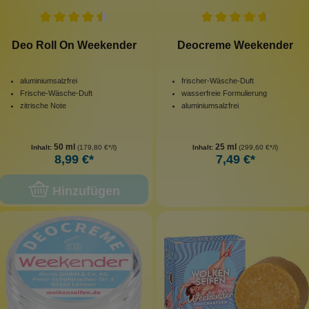
Deo Roll On Weekender
Deocreme Weekender
aluminiumsalzfrei
frischer-Wäsche-Duft
Frische-Wäsche-Duft
wasserfreie Formulierung
zitrische Note
aluminiumsalzfrei
50 ml
25 ml
Inhalt:
(179,80 €*/l)
Inhalt:
(299,60 €*/l)
8,99 €*
7,49 €*
Hinzufügen