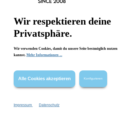
Hinzufügen
Hinzufügen
Wir respektieren deine
Privatsphäre.
Wir verwenden Cookies, damit du unsere Seite bestmöglich nutzen
kannst.
Mehr Informationen ...
Alle Cookies akzeptieren
Konfigurieren
Impressum
Datenschutz
Körperspray Weekender
Perfume Roll On Weekender
auch im Haar anwendbar
frische-Wäsche-Duft
frischer Duft
zitrische Note