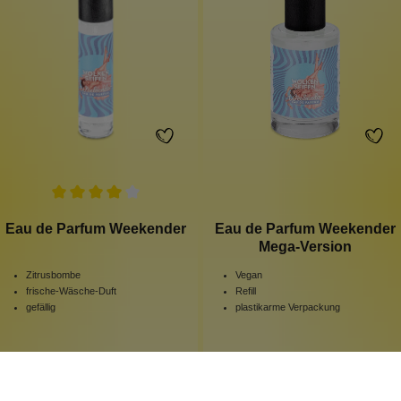
Eau de Parfum Weekender
Eau de Parfum Weekender
Mega-Version
Zitrusbombe
Vegan
frische-Wäsche-Duft
Refill
gefällig
plastikarme Verpackung
50 ml
100 ml
Inhalt:
(599,80 €*/l)
Inhalt:
(499,90 €*/l)
29,99 €*
49,99 €*