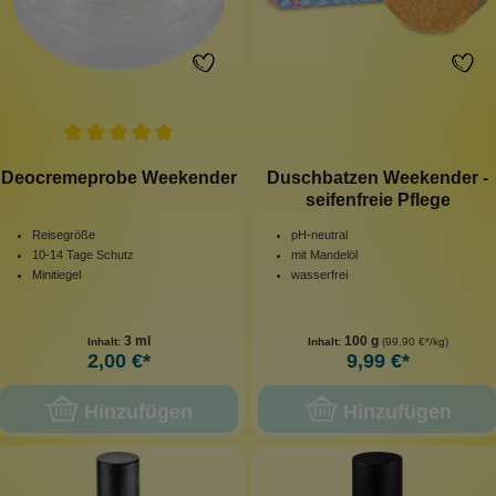
Deocremeprobe Weekender
Duschbatzen Weekender -
seifenfreie Pflege
Reisegröße
pH-neutral
10-14 Tage Schutz
mit Mandelöl
Minitiegel
wasserfrei
3 ml
100 g
Inhalt:
Inhalt:
(99,90 €*/kg)
2,00 €*
9,99 €*
Hinzufügen
Hinzufügen