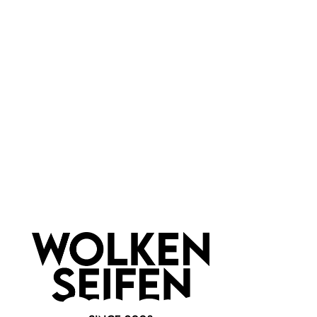
Körperpuder Weekender
Körperspray Probenset
Streudose
Classic
frischer, zitrischer Duft
Probierset
Refill für Körperpuder
finde deinen Lieblingsduft
mit Liebe handgefertigt
wiederbefüllbar
40 g
18 ml
Inhalt:
(300,00 €*/kg)
Inhalt:
(666,67 €*/l)
12,00 €*
12,00 €*