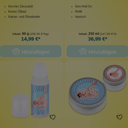
frischer Zitrusduft
Deo Roll On
festes Ölbad
Refill
Kakao- und Sheabutter
basisch
90 g
250 ml
Inhalt:
(166,56 €*/kg)
Inhalt:
(147,96 €*/l)
14,99 €*
36,99 €*
Hinzufügen
Hinzufügen