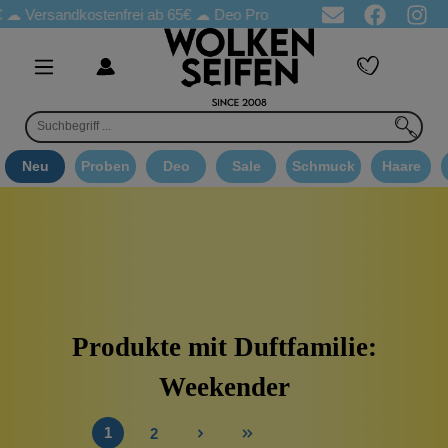
Versandkostenfrei ab 65€
☁ Deo Proben in jeder Bestellung
☁ G
Neu
Proben
Deo
Sale
Schmuck
Haare
Produkte mit Duftfamilie:
Weekender
1
2