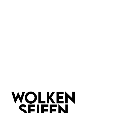
Weekender
Eigenschaften:
Deo Roll On
Vegan
Marke:
Wolkenseifen
Newsletter abonnieren!