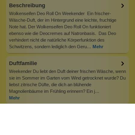
Beschreibung
Wolkenseifen Deo Roll On Weekender Ein frischer-
Wäsche-Duft, der im Hintergrund eine leichte, fruchtige
Note hat. Der Wolkenseifen Deo Roll On funktioniert
ebenso wie die Deocremes auf Natronbasis. Das Deo
verhindert nicht die natürliche Körperfunktion des
Schwitzens, sondern lediglich den Geru…
Mehr
Duftfamilie
Weekender Du liebt den Duft deiner frischen Wäsche, wenn
sie im Sommer im Garten vom Wind getrocknet wurde? Du
liebst zitrische Düfte, die dich an blühende
Magnolienbäume im Frühling erinnern? Ein j…
Mehr
Info zu Wolkenseifen
Wolkenseifen ist ein Familienunternehmen. Gegründet
wurde es von Anne Merz (damals noch Anne Schaaf) im