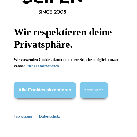
Informationen
Wir respektieren deine
Gesetzliche Informationen
Privatsphäre.
Wissenswertes
Wir verwenden Cookies, damit du unsere Seite bestmöglich nutzen
FAQ
kannst.
Mehr Informationen ...
Alle Cookies akzeptieren
Konfigurieren
Vertrag widerrufen
* Alle Preise inkl. gesetzl. Mehrwertsteuer zzgl.
Versandkosten
,
Impressum
Datenschutz
wenn nicht anders angegeben.