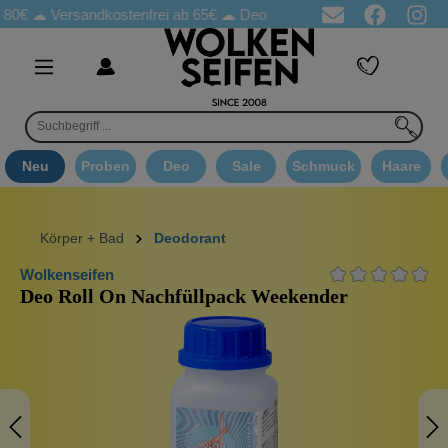
☁
Versandkostenfrei ab 65€
☁ Deo Proben in jeder Bestellung
☁ 
Neu
Proben
Deo
Sale
Schmuck
Haare
Körper + Bad
Deodorant
Wolkenseifen
Deo Roll On Nachfüllpack Weekender