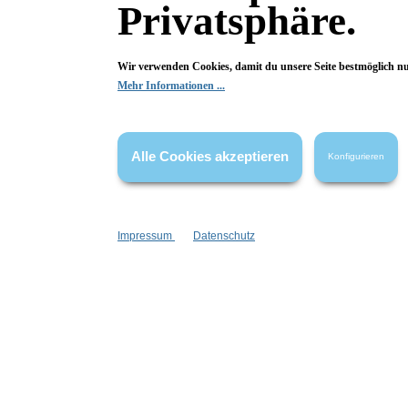
Privatsphäre.
Wir verwenden Cookies, damit du unsere Seite bestmöglich n
Mehr Informationen ...
Fragen & Antworten
Alle Cookies akzeptieren
Konfigurieren
Deine Frage kann entweder von uns, von Herstellern oder v
Impressum
Datenschutz
Frage:
Hat sich der Duft des Parfüms Weekender ge
anders riecht finde ich
Frage vom 18.03.2026
Antwort:
Nein, der Duft hat sich nicht geändert, ledigl
Antwort vom 18.03.2026