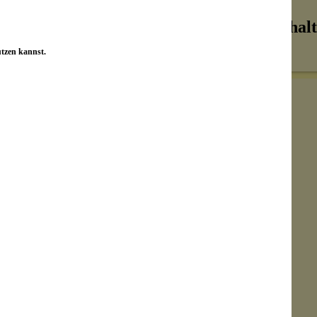
Inhalt
utzen kannst.
Senden
on unseren Kunden beantwortet werden.
ändert weil es ein neues edikett hat und auch
ich das Design.