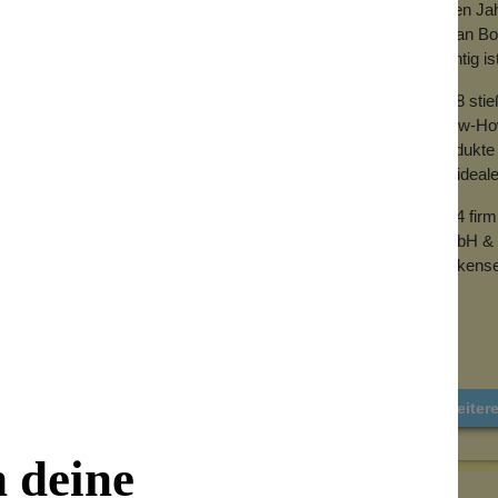
vielen Ja
mit an Bo
wichtig is
2018 sti
Know-How 
Produkte 
der ideal
2024 fir
GmbH & 
Wolkense
Weiter
n deine