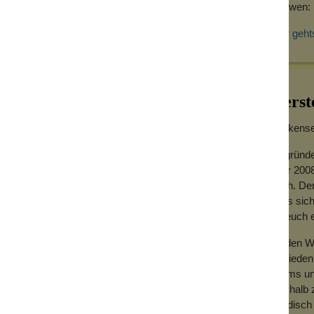
Für wen: 
Hier geht
Herst
Wolkensei
Gegründe
Jahr 2008
hoch. Der
dass sich
für euch
Zu den We
Zufrieden
Teams und
Deshalb z
händisch 