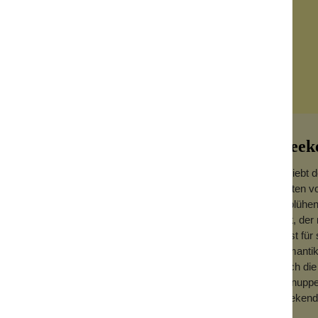
Week
Du liebt 
Garten vo
an blühen
Duft, der
Er ist fü
Romantike
m für den Sommer!
durch die
schnupper
Weekender