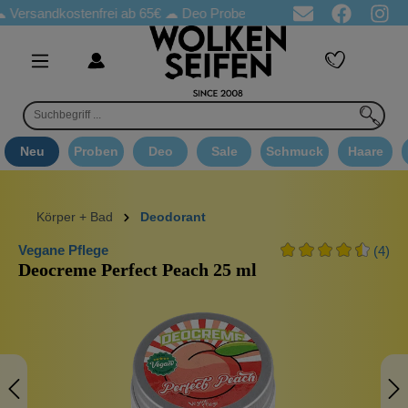
rsandkostenfrei ab 65€
☁ Deo Proben in jeder Bestellung
☁ Go
Neu
Proben
Deo
Sale
Schmuck
Haare
Körper + Bad
Deodorant
Vegane Pflege
(4)
Deocreme Perfect Peach 25 ml