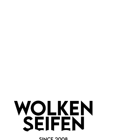
Cremespatel
Creme- und Deospatel
transparent farblos
klein
klein + praktisch
hygienisch
transparente Optik
tolles Pink
auch für Peelings
langlebig
1 Stück
1 Stück
Inhalt:
Inhalt:
1,00 €*
0,70 €*
Hinzufügen
Hinzufügen