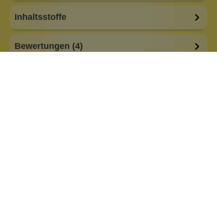
Inhaltsstoffe
Bewertungen (4)
Fragen & Antworten (1)
Anlass:
aus der Manufaktur
Besonderheiten:
alkoholfrei
aluminiumsalzfrei
basisch
feste Form
plastikarme Verpackung
Eigenschaften:
Tiegel-Deocreme
Vegan