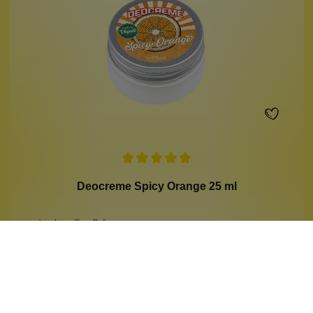
Deocreme Spicy Orange 25 ml
zitrisch-vanilliger Duft
würziger Duft
zuverlässiger Schutz
25 ml
Inhalt:
(319,60 €*/l)
7,99 €*