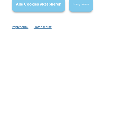
Alle Cookies akzeptieren
Konfigurieren
Impressum
Datenschutz
Lidschattenpinsel schräg flach
handgefertigt
gut in der Hand
synthetische Hightechfasern