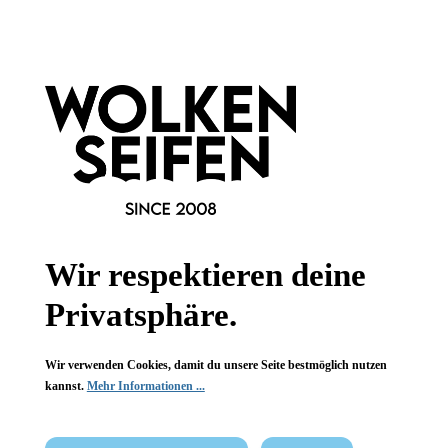
Gesichtsschwamm Loess
ohne Duftstoffe
Wir respektieren deine
für Mischhaut
sanfte Reinigung
Privatsphäre.
1 Stück
Inhalt:
Wir verwenden Cookies, damit du unsere Seite bestmöglich nutzen
6,99 €*
kannst.
Mehr Informationen ...
Hinzufügen