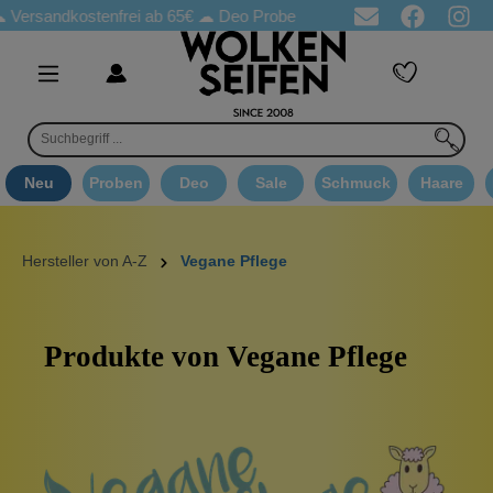
andkostenfrei ab 65€
☁ Deo Proben in jeder Bestellung
☁ Good
Neu
Proben
Deo
Sale
Schmuck
Haare
Hersteller von A-Z
Vegane Pflege
Produkte von Vegane Pflege