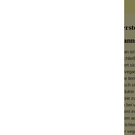
Herst
Wann 
Vegan ist
beschließ
onturen mit Synthetikhaar und Holzgriff.
ändert si
Die vegan
n rotbraunen Holz hergestellt und mit
keine tie
t in der Hand und und werden aus sehr
Fleisch s
Produkte 
wie sie z
man bei v
kommt in
zudem ach
verzichte
einer ve