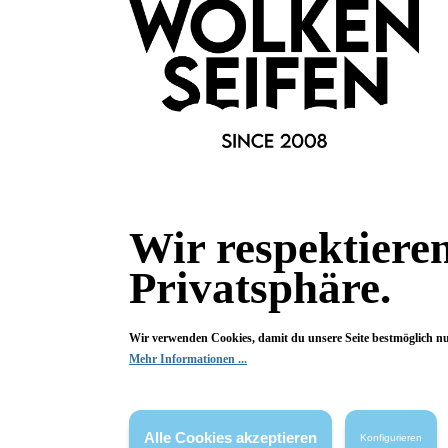
Bewertungen
0 von 0 Bewertungen
Begeistert? Dann los!
Wir freuen uns über deine Bewertung. Damit hilfst du uns,
auch Andere zu begeistern.
Wir respektiere
Hier Bewertung abgeben
Privatsphäre.
Die Bewertungen werden vor ihrer Veröffentlichung nicht auf ihre
Echtheit überprüft. Sie können daher auch von Verbrauchern stammen,
die die bewerteten Produkte tatsächlich gar nicht erworben/genutzt
Wir verwenden Cookies, damit du unsere Seite bestmöglich n
haben.
Mehr Informationen ...
Alle Cookies akzeptieren
Konfigurieren