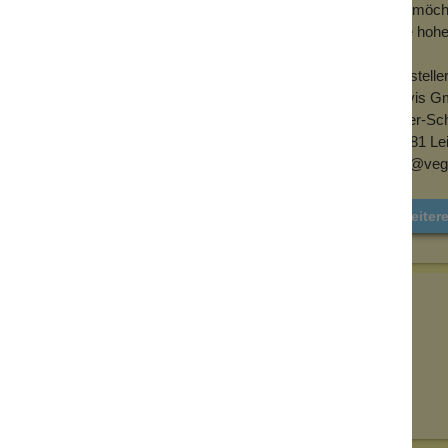
Wir möcht
eine hoh
Herstelle
Alovis G
Peter-Sc
69181 Le
info@veg
Weiter
Senden
on unseren Kunden beantwortet werden.