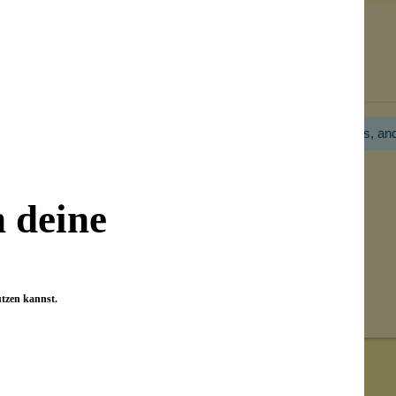
Bewertungen nur in der aktuellen Sprache anzeigen.
Hier gibt es noch gar keine Bewertung! Bitte hilf uns, an
n deine
utzen kannst.