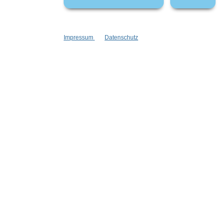
Impressum
Datenschutz
Informationen
Gesetzliche
Blog
Datenschutz
Versandinformationen
AGB
Kontakt
Widerrufsrech
Cookie Einstellungen
Impressum