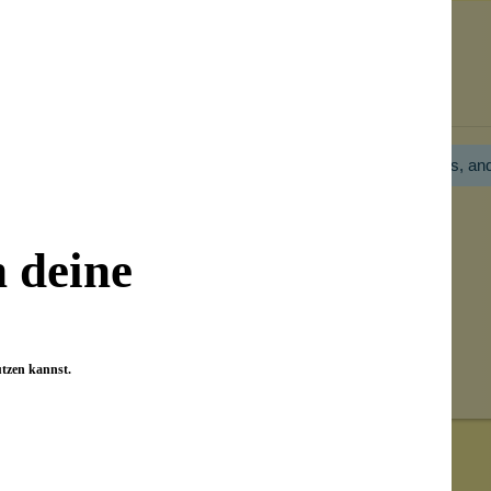
Bewertungen nur in der aktuellen Sprache anzeigen.
Hier gibt es noch gar keine Bewertung! Bitte hilf uns, an
n deine
utzen kannst.