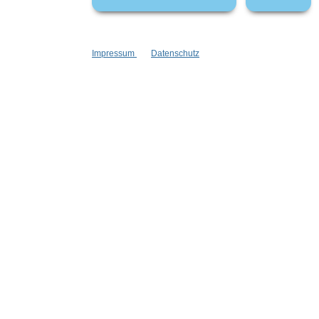
Impressum
Datenschutz
Informationen
Gesetzliche
Blog
Datenschutz
Versandinformationen
AGB
Kontakt
Widerrufsrech
Cookie Einstellungen
Impressum