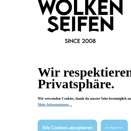
Bewertungen
0 von 0 Bewertungen
Begeistert? Dann los!
Wir freuen uns über deine Bewertung. Damit hilfst du uns,
auch Andere zu begeistern.
Wir respektiere
Hier Bewertung abgeben
Privatsphäre.
Die Bewertungen werden vor ihrer Veröffentlichung nicht auf ihre
Echtheit überprüft. Sie können daher auch von Verbrauchern stammen,
die die bewerteten Produkte tatsächlich gar nicht erworben/genutzt
Wir verwenden Cookies, damit du unsere Seite bestmöglich n
haben.
Mehr Informationen ...
Alle Cookies akzeptieren
Konfigurieren