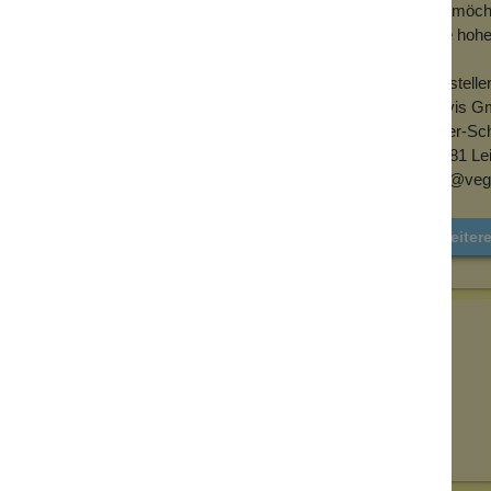
Wir möcht
eine hoh
Herstelle
Alovis G
Peter-Sc
69181 Le
info@veg
Weiter
Senden
on unseren Kunden beantwortet werden.