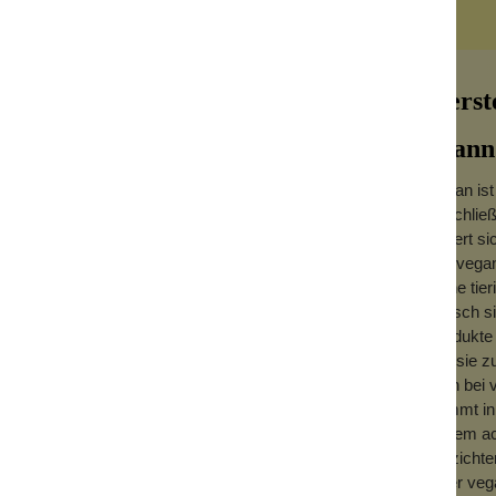
Herst
Wann 
Vegan ist
beschließ
hen Ursprungs sind. Diese Haare sind mit
ändert si
Haut mit Unreinheiten prädestiniert.
Die vegan
keine tie
Fleisch s
m besten hängend trocknen lassen, damit
Produkte 
wie sie z
man bei v
kommt in
zudem ach
verzichte
einer ve