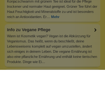
Konjacschwamm mit grünem Tee ist ideal für die Pflege
trockener und normaler Haut geeignet. Grüner Tee führt der
Haut Feuchtigkeit und Mineralstoffe zu und ist besonders
reich an Antioxidantien. Er…
Mehr
Info zu Vegane Pflege
Wann ist Kosmetik vegan? Vegan ist die Abkürzung für
Veganismus. Das heißt, wenn du beschließt, deine
Lebensweisens komplett auf vegan umzustellen, ändert
sich einiges in deinem Leben. Die vegane Ernährung ist
also eine pflanzliche Ernährung und enthält keine tierischen
Produkte. Dinge wie Ei…
Inhaltsstoffe
Bewertungen (1)
Fragen & Antworten (0)