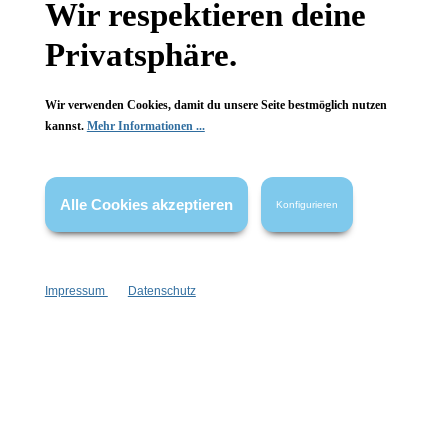
Wir respektieren deine
Wissenswertes
Privatsphäre.
FAQ
Wir verwenden Cookies, damit du unsere Seite bestmöglich nutzen
kannst.
Mehr Informationen ...
Vertrag widerrufen
Alle Cookies akzeptieren
Konfigurieren
* Alle Preise inkl. gesetzl. Mehrwertsteuer zzgl.
Versandkosten
,
wenn nicht anders angegeben.
Impressum
Datenschutz