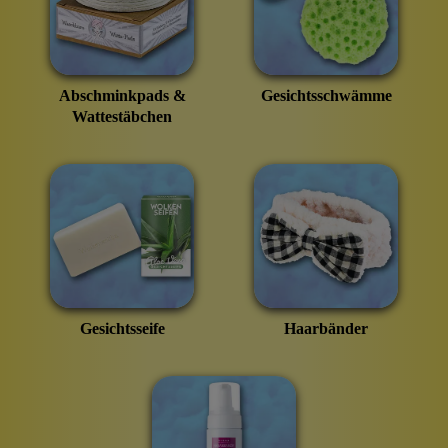
Abschminkpads &
Gesichtsschwämme
Wattestäbchen
Gesichtsseife
Haarbänder