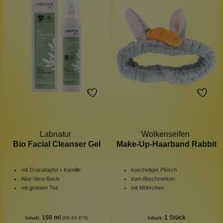
Labnatur
Wolkenseifen
Bio Facial Cleanser Gel
Make-Up-Haarband Rabbit
mit Granatapfel + Kamille
kuscheliger Plüsch
Aloe-Vera-Basis
zum Abschminken
mit grünem Tee
mit Möhrchen
150 ml
1 Stück
Inhalt:
(99,93 €*/l)
Inhalt: