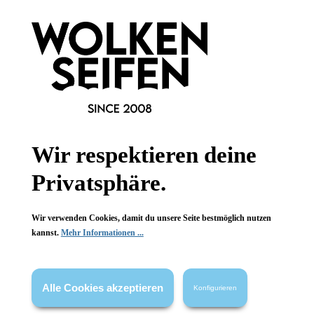
Wir respektieren deine
Wolkenseifen
Wolkenseifen
Konjac-Peeling-
Konjac-Peeling-
Privatsphäre.
Schwamm
Schwamm
sanftes Peeling
sanftes Peeling
Wir verwenden Cookies, damit du unsere Seite bestmöglich nutzen
auch für das Gesicht
auch für das Gesicht
kannst.
Mehr Informationen ...
Naturprodukt
Naturprodukt
1 Stück
1 Stück
Inhalt:
Inhalt:
Alle Cookies akzeptieren
Konfigurieren
9,99 €*
9,99 €*