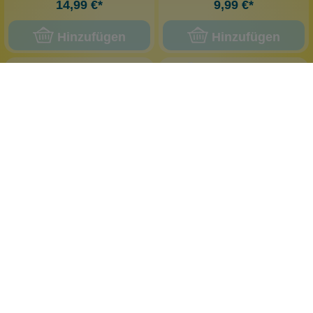
14,99 €*
9,99 €*
Hinzufügen
Hinzufügen
Wolkenseifen
Wolkenseifen
Make-Up-Haarband Pilze
Make-Up-Haarband
Hasenohren
Niedliches Tool
Vegan