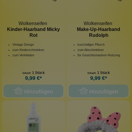
Wolkenseifen
Wolkenseifen
Kinder-Haarband Micky
Make-Up-Haarband
Rot
Rudolph
Vintage Design
kuscheliger Plüsch
zum Kinderschminken
zum Abschminken
zum Verkleiden
für Gesichtsmasken-Nutzung
1 Stück
1 Stück
Inhalt:
Inhalt:
9,99 €*
9,99 €*
Hinzufügen
Hinzufügen