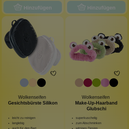
Hinzufügen
Hinzufügen
Wolkenseifen
Wolkenseifen
Gesichtsbürste Silikon
Make-Up-Haarband
Glubschi
leicht zu reinigen
superkuschelig
langlebig
zum Abschminken
auch für den Bart
witziges Design