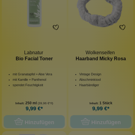
Labnatur
Wolkenseifen
Bio Facial Toner
Haarband Micky Rosa
mit Granatapfel + Aloe Vera
Vintage Design
mit Kamille + Panthenol
Abschminktool
spendet Feuchtigkeit
Haarbändiger
250 ml
1 Stück
Inhalt:
(39,96 €*/l)
Inhalt:
9,99 €*
9,99 €*
Hinzufügen
Hinzufügen