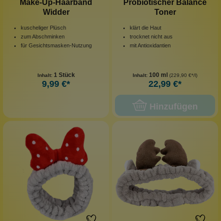
Make-Up-Haarband
Probiotischer Balance
Widder
Toner
kuscheliger Plüsch
klärt die Haut
zum Abschminken
trocknet nicht aus
für Gesichtsmasken-Nutzung
mit Antioxidantien
1 Stück
100 ml
Inhalt:
Inhalt:
(229,90 €*/l)
9,99 €*
22,99 €*
Hinzufügen