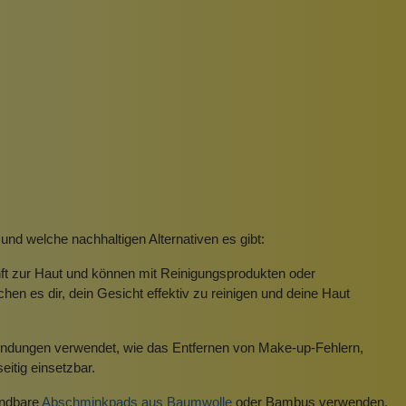
und welche nachhaltigen Alternativen es gibt:
t zur Haut und können mit Reinigungsprodukten oder
hen es dir, dein Gesicht effektiv zu reinigen und deine Haut
wendungen verwendet, wie das Entfernen von Make-up-Fehlern,
itig einsetzbar.
endbare
Abschminkpads aus Baumwolle
oder Bambus verwenden.