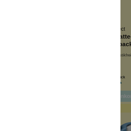
Wolkenseifen
LastObject
htsbürste Silikon
Waschbare Watte
Nachfüllpac
ht zu reinigen
nachhaltig und plastikfrei
glebig
langlebig
h für den Bart
wiederverwendbar
Inhalt:
1 Stück
Inhalt:
7 Stück
5,99 €*
7,99 €*
In den Warenko