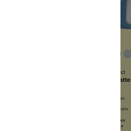
Wolkenseifen
LastObject
aser-Abschminkpads
Waschbare Watte
Leo 3er Set
chelig weich
nachhaltiges Produkt
eltfreundlich
wiederverwendbar
chbar
ersetzt Einmalprodukte
Inhalt:
3 Stück
Inhalt:
7 Stück
14,99 €*
14,99 €*