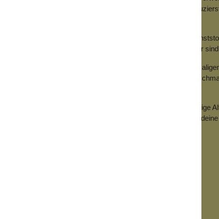
mehrfach verwendet werden, wodurch du weniger Abfall produzierst.
kannst.
der Regel aus Baumwolle oder Zellstoff und haben einen Kunststoff
lastik, wodurch sie biologisch abbaubar oder wiederverwendbar sind
ab. Einweg-Abschminkpads und Wattestäbchen sollten nach einmali
en kannst du sie je nach Bedarf verwenden und dann in der Waschma
werden, um eine hygienische Anwendung sicherzustellen.
e Werkzeuge für deine Schönheitsroutine. Es gibt nachhaltige Alter
re Pads und Stäbchen aus umweltfreundlichen Materialien, um deine 