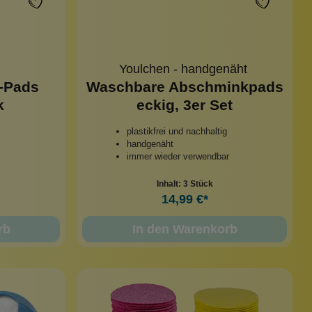
Youlchen - handgenäht
-Pads
Waschbare Abschminkpads
k
eckig, 3er Set
plastikfrei und nachhaltig
handgenäht
immer wieder verwendbar
Inhalt:
3 Stück
14,99 €*
rb
In den Warenkorb