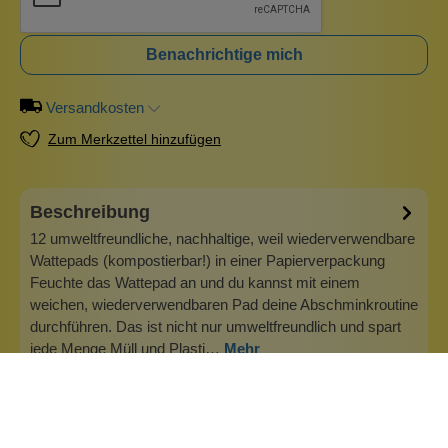
Benachrichtige mich
Versandkosten
Zum Merkzettel hinzufügen
Beschreibung
12 umweltfreundliche, nachhaltige, weil wiederverwendbare
Wattepads (kompostierbar!) in einer Papierverpackung
Feuchte das Wattepad an und du kannst mit einem
weichen, wiederverwendbaren Pad deine Abschminkroutine
durchführen. Das ist nicht nur umweltfreundlich und spart
jede Menge Müll und Plasti…
Mehr
Info zu Wolkenseifen
Wolkenseifen ist ein Familienunternehmen. Gegründet