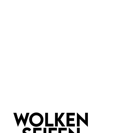
Farbauswahl:
Grün
Haar & Haut-Typ:
für jede Haut
Marke:
Wolkenseifen
Newsletter abonnieren!