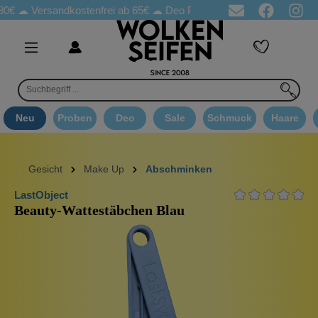
Versandkostenfrei ab 65€
☁ Deo Proben in jeder Bestellung
☁ 
Neu
Proben
Deo
Sale
Schmuck
Haare
Gesicht
Make Up
Abschminken
LastObject
Beauty-Wattestäbchen Blau