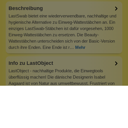
Beschreibung
LastSwab bietet eine wiederverwendbare, nachhaltige und
hygienische Alternative zu Einweg-Wattestäbchen an. Ein
einziges LastSwab-Stäbchen ist dafür vorgesehen, 1000
Einweg-Wattestäbchen zu ersetzen. Die Beauty-
Wattestäbchen unterscheiden sich von der Basic-Version
durch ihre Enden. Eine Ende ist r…
Mehr
Info zu LastObject
LastObject - nachhaltige Produkte, die Einwegtools
überflüssig machen! Die dänische Designerin Isabel
Aagaard ist von Natur aus umweltbewusst. Frustriert von
all den Einwegproduktenentschied sie sich, innovative
Lösungen für verschwenderische Gewohnheiten zu
entwickeln, die sich nachhaltig positiv…
Inhaltsstoffe