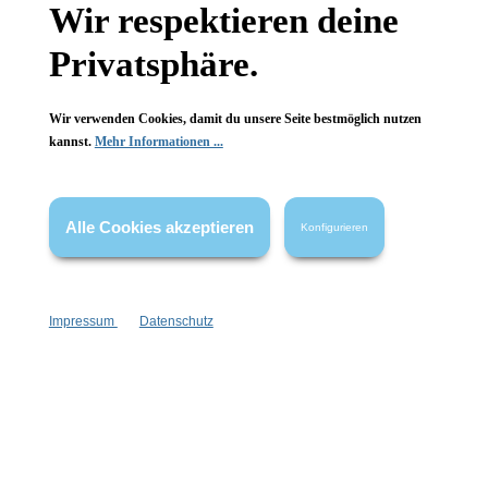
Wissenswertes
Wir respektieren deine
FAQ
Privatsphäre.
Wir verwenden Cookies, damit du unsere Seite bestmöglich nutzen
kannst.
Mehr Informationen ...
Vertrag widerrufen
Alle Cookies akzeptieren
Konfigurieren
* Alle Preise inkl. gesetzl. Mehrwertsteuer zzgl.
Versandkosten
,
wenn nicht anders angegeben.
Impressum
Datenschutz