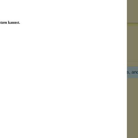
Senden
on unseren Kunden beantwortet werden.
utzen kannst.
Bewertungen nur in der aktuellen Sprache anzeigen.
Hier gibt es noch gar keine Bewertung! Bitte hilf uns, an