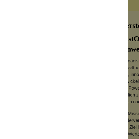
Herst
LastO
Einwe
Die dänis
gienische Alternative zu Einweg-
umweltbew
ür vorgesehen, 1000 Einweg-Wattestäbchen
sich, in
, dass die Enden hier rund und geriffelt
entwickel
und Power
wirklich 
e Wattestäbchen ist aus steifem und
an ein n
Ende gefertigt.
Die Missi
wiederver
ewahrungsbox geliefert, in der das
Das Ziel 
ann. Die Verpackung von dem Ohrreiniger
Die Wert