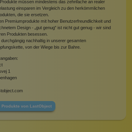
 Produkte müssen mindestens das zehnfache an realer
lastung einsparen im Vergleich zu den herkömmlichen
dukten, die sie ersetzen.
en Premiumprodukte mit hoher Benutzerfreundlichkeit und
hnetem Design - „gut genug“ ist nicht gut genug - wir sind
ren Produkten besessen.
d durchgängig nachhaltig in unserer gesamten
fungskette, von der Wiege bis zur Bahre.
rangaben:
ct
svej 1
penhagen
stobject.com
e Produkte von LastObject