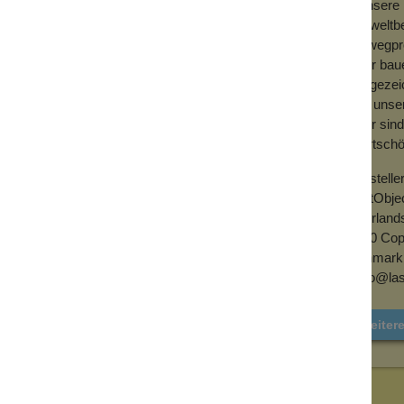
- Unsere
Umweltbe
Einwegpro
r sie durch um-weltfreundliche Produkte.
- Wir bau
onsumiert und weggeworfen. Mit dem Kauf
ausgezeic
ll zu reduzieren und unsere Umwelt positiv
von unse
- Wir sin
Wertschöp
Seife reinigen. Du kannst auch ein
Herstelle
u desinfizieren. Bei der Standardversion
LastObje
en Konsistenz des Ohrenschmalzes in
Yderland
 dem Duschen verwendet wird.
2300 Co
Denmark
hello@la
Weiter