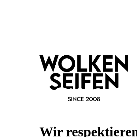
Besonderheiten:
low Waste
Eigenschaften:
Vegan
Farbauswahl:
Peach
Haar & Haut-Typ:
für jede Haut
Marke:
LastObject
Fragen & Antworten
Wir respektiere