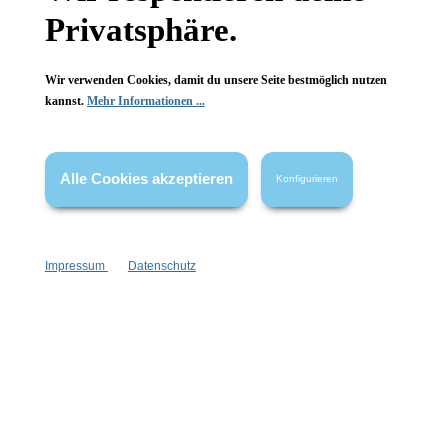
auch als Gesichtsseife
auch als Gesichtsseife
Privatsphäre.
80 g
80 g
Inhalt:
(99,88 €*/kg)
Inhalt:
(99,88 €*/kg)
Wir verwenden Cookies, damit du unsere Seite bestmöglich nutzen
7,99 €*
7,99 €*
kannst.
Mehr Informationen ...
Hinzufügen
Alle Cookies akzeptieren
Konfigurieren
Impressum
Datenschutz
Wolkenseifen
Wolkenseifen