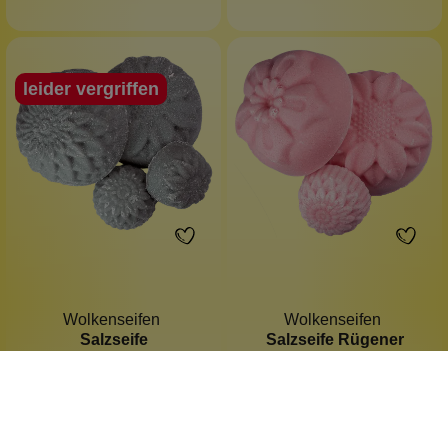
leider vergriffen
Wolkenseifen
Wolkenseifen
Salzseife
Salzseife Rügener
Kaktusfeigenkernöl klein
Heilkreide 150 g
Anti-Pickel
Anti-Pickel
Gesichtsseife
Gesichtsseife
Teenagerhaut
für jede Haut