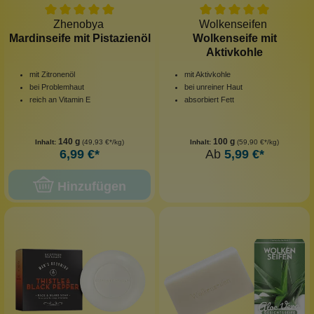
Zhenobya
Wolkenseifen
Mardinseife mit Pistazienöl
Wolkenseife mit
Aktivkohle
mit Zitronenöl
mit Aktivkohle
bei Problemhaut
bei unreiner Haut
reich an Vitamin E
absorbiert Fett
140 g
100 g
Inhalt:
(49,93 €*/kg)
Inhalt:
(59,90 €*/kg)
6,99 €*
Ab
5,99 €*
Hinzufügen