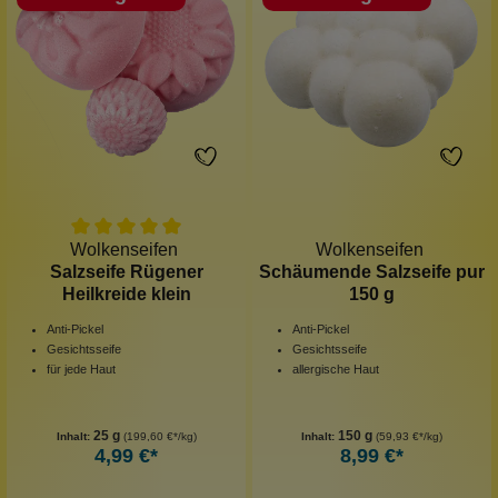
Wolkenseifen
Wolkenseifen
Salzseife Rügener
Schäumende Salzseife pur
Heilkreide klein
150 g
Anti-Pickel
Anti-Pickel
Gesichtsseife
Gesichtsseife
für jede Haut
allergische Haut
25 g
150 g
Inhalt:
(199,60 €*/kg)
Inhalt:
(59,93 €*/kg)
4,99 €*
8,99 €*