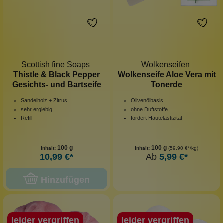
Scottish fine Soaps
Wolkenseifen
Thistle & Black Pepper
Wolkenseife Aloe Vera mit
Gesichts- und Bartseife
Tonerde
Sandelholz + Zitrus
Olivenölbasis
sehr ergiebig
ohne Duftstoffe
Refill
fördert Hautelastizität
100 g
100 g
Inhalt:
Inhalt:
(59,90 €*/kg)
10,99 €*
Ab
5,99 €*
Hinzufügen
leider vergriffen
leider vergriffen