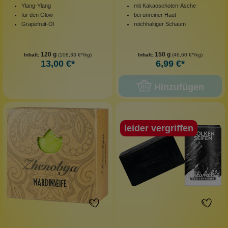
Ylang-Ylang
mit Kakaoschoten-Asche
für den Glow
bei unreiner Haut
Grapefruit-Öl
reichhaltiger Schaum
120 g
150 g
Inhalt:
(108,33 €*/kg)
Inhalt:
(46,60 €*/kg)
13,00 €*
6,99 €*
Hinzufügen
leider vergriffen