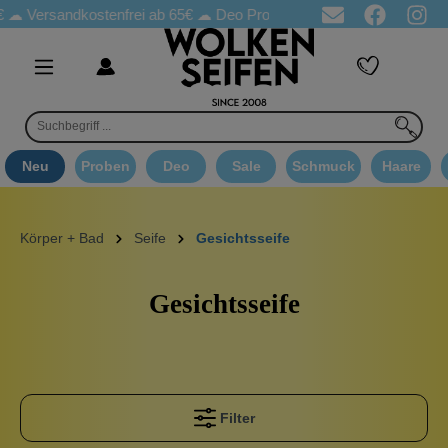
Versandkostenfrei ab 65€
☁ Deo Proben in jeder Bestellung
☁ G
Neu
Proben
Deo
Sale
Schmuck
Haare
Körper + Bad
Seife
Gesichtsseife
Gesichtsseife
Filter