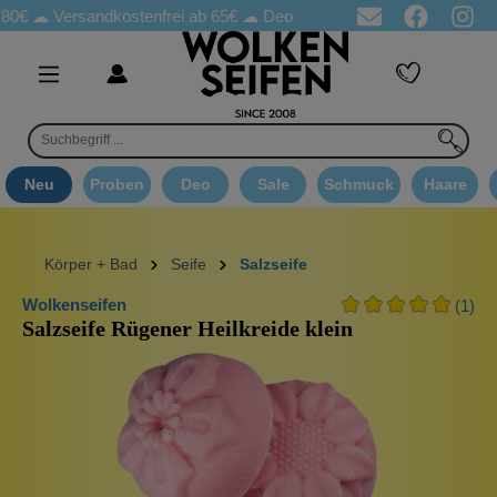
rsandkostenfrei ab 65€
☁ Deo Proben in jeder Bestellung
☁ Go
Neu
Proben
Deo
Sale
Schmuck
Haare
Körper + Bad
Seife
Salzseife
Wolkenseifen
(1)
Salzseife Rügener Heilkreide klein