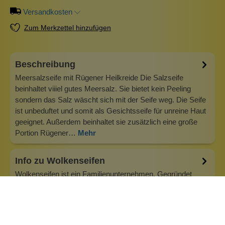
Versandkosten
Zum Merkzettel hinzufügen
Beschreibung
Meersalzseife mit Rügener Heilkreide Die Salzseife
beinhaltet viiiel gutes Meersalz. Sie bietet kein Peeling
sondern das Salz wäscht sich mit der Seife weg. Die Seife
ist unbeduftet und somit als Gesichtsseife für unreine Haut
geeignet. Außerdem beinhaltet sie zusätzlich eine große
Portion Rügener…
Mehr
Info zu Wolkenseifen
Wolkenseifen ist ein Familienunternehmen. Gegründet
wurde es von Anne Merz (damals noch Anne Schaaf) im
Jahr 2008. Als Alleinerziehende zog sie die kleine Firma
nebenberuflich hoch. Der Zuspruch unserer Kunden gibt ihr
bis heute das gute Gefühl, dass sich all das gelohnt hat und