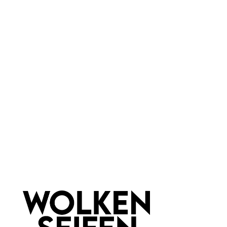
Anti-Pickel
entzündungshemmend
feuchtigkeitsspendend
ohne Duftstoffe
Haar & Haut-Typ:
für jede Haut
Marke:
Wolkenseifen
Newsletter abonnieren!