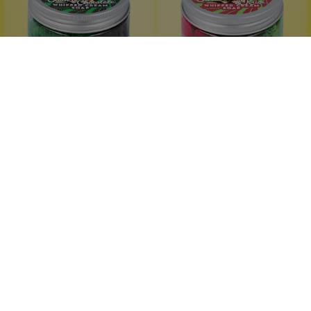
Wolkenseifen
Wolkenseifen
Whipped Cream Soap
Whipped Cream Soap
Oudh & Chocolat
Strawberry Kiwi
dunkle Schokolade
Erdbeere + Kiwi
Duschcreme
Duschcreme
reichhaltige Pflege
reichhaltige Pflege
120 g
120 g
Inhalt:
(83,25 €*/kg)
Inhalt:
(83,25 €*/kg)
9,99 €*
9,99 €*