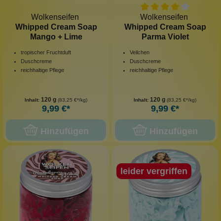
Wolkenseifen
Wolkenseifen
Whipped Cream Soap
Whipped Cream Soap
Mango + Lime
Parma Violet
tropischer Fruchtduft
Veilchen
Duschcreme
Duschcreme
reichhaltige Pflege
reichhaltige Pflege
120 g
120 g
Inhalt:
(83,25 €*/kg)
Inhalt:
(83,25 €*/kg)
9,99 €*
9,99 €*
Hinzufügen
Hinzufügen
leider vergriffen