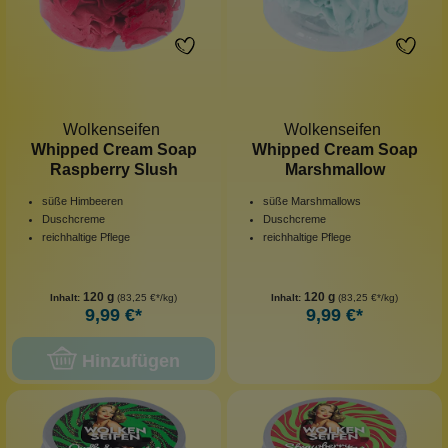
Wolkenseifen
Wolkenseifen
Whipped Cream Soap
Whipped Cream Soap
Raspberry Slush
Marshmallow
süße Himbeeren
süße Marshmallows
Duschcreme
Duschcreme
reichhaltige Pflege
reichhaltige Pflege
120 g
120 g
Inhalt:
(83,25 €*/kg)
Inhalt:
(83,25 €*/kg)
9,99 €*
9,99 €*
Hinzufügen