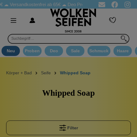
☁
Versandkostenfrei ab 65€
☁ Deo Proben in jeder Bestellung
☁ 
Neu
Proben
Deo
Sale
Schmuck
Haare
Körper + Bad
Seife
Whipped Soap
Whipped Soap
Filter