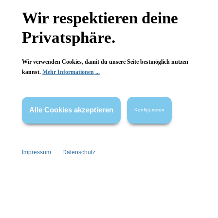
Gesetzliche Informationen
Wir respektieren deine
Wissenswertes
Privatsphäre.
FAQ
Wir verwenden Cookies, damit du unsere Seite bestmöglich nutzen
kannst.
Mehr Informationen ...
Alle Cookies akzeptieren
Konfigurieren
Vertrag widerrufen
* Alle Preise inkl. gesetzl. Mehrwertsteuer zzgl.
Versandkosten
,
wenn nicht anders angegeben.
Impressum
Datenschutz