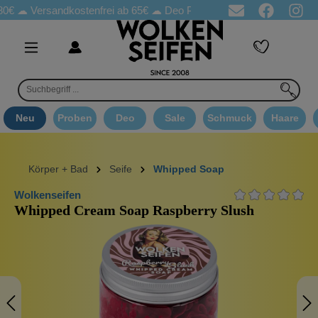
rsandkostenfrei ab 65€
☁ Deo Proben in jeder Bestellung
☁ Go
Neu
Proben
Deo
Sale
Schmuck
Haare
Körper + Bad
Seife
Whipped Soap
Wolkenseifen
Whipped Cream Soap Raspberry Slush