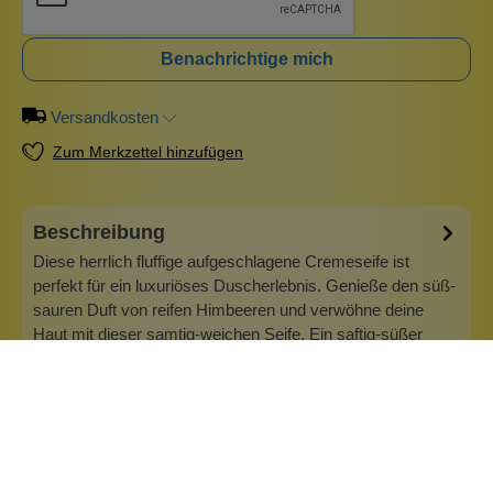
Benachrichtige mich
Versandkosten
Zum Merkzettel hinzufügen
Beschreibung
Diese herrlich fluffige aufgeschlagene Cremeseife ist
perfekt für ein luxuriöses Duscherlebnis. Genieße den süß-
sauren Duft von reifen Himbeeren und verwöhne deine
Haut mit dieser samtig-weichen Seife. Ein saftig-süßer
Himbeer-Slush-Duft mit verspielten, fruchtigen Noten. Die
cremige Textur gleite…
Mehr
Info zu Wolkenseifen
Wolkenseifen ist ein Familienunternehmen. Gegründet