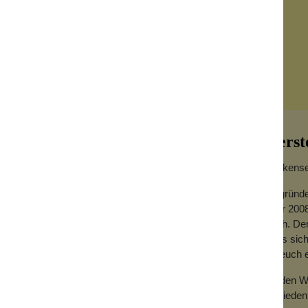
Herst
Wolkensei
Gegründe
Jahr 2008
 für ein luxuriöses Duscherlebnis und
hoch. Der
von Pfirsich und Ananas. Ein Hauch reife
dass sich
deine Morgenroutine.
für euch
 einen reichhaltigen Schaum, der
Zu den We
mit Feuchtigkeit versorgt. Dank ihrer
Zufrieden