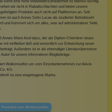
 somit eine hohe Mitarbeiterzufriedenheit ist ebenso wichtig.
iehen wir nicht in Rabattschlachten und bieten unsere
gefertigten Produkte auch nicht auf Plattformen an. Seit
hren ist auch Annes Sohn Lucas als studierter Betriebswirt
rd und kümmert sich um alles, was auf administrativer Seite
t.
eß Annes Mann Axel dazu, der als Diplom-Chemiker neues
mit einfließen ließ und wesentlich zur Entwicklung neuer
beiträgt. Außerdem ist er als ehemaliger Literaturübersetzer
e Autor für unsere informativen Blogbeiträge.
miert Wolkenseifen um vom Einzelunternehmen zur Alovis
Co. KG.
ifen
®
ist eine eingetragene Marke.
e Produkte von Wolkenseifen