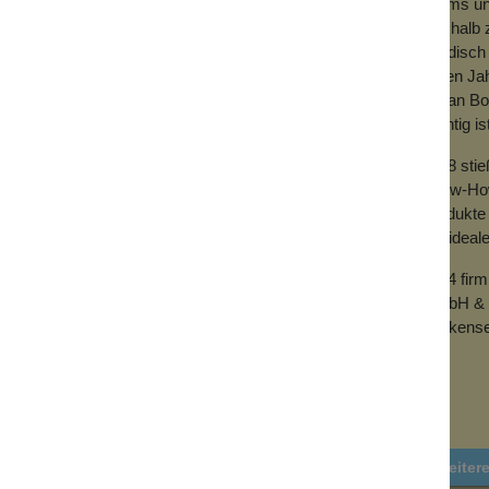
epflegt und fühlt sich seidig glatt und
Teams und
Deshalb z
händisch 
 auch tierversuchsfrei, parabenfrei, SLS-frei
vielen Ja
mit an Bo
wichtig is
 den Händen oder auf dem Körper auf.
2018 sti
Know-How 
Produkte 
der ideal
2024 fir
GmbH & 
Wolkense
Weiter