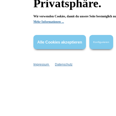
Privatsphäre.
Begeistert? Dann los!
Wir verwenden Cookies, damit du unsere Seite bestmöglich n
Wir freuen uns über deine Bewertung. Damit hilfst du uns,
Mehr Informationen ...
auch Andere zu begeistern.
Hier Bewertung abgeben
Alle Cookies akzeptieren
Konfigurieren
Die Bewertungen werden vor ihrer Veröffentlichung nicht auf ihre
Echtheit überprüft. Sie können daher auch von Verbrauchern stammen,
die die bewerteten Produkte tatsächlich gar nicht erworben/genutzt
haben.
Impressum
Datenschutz