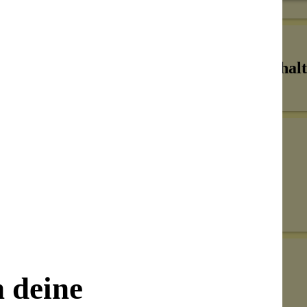
Inhalt
Senden
on unseren Kunden beantwortet werden.
n deine
Bewertungen nur in der aktuellen Sprache anzeigen.