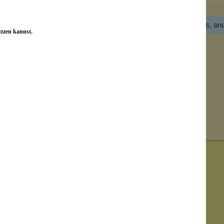
Hier gibt es noch gar keine Bewertung! Bitte hilf uns, an
utzen kannst.