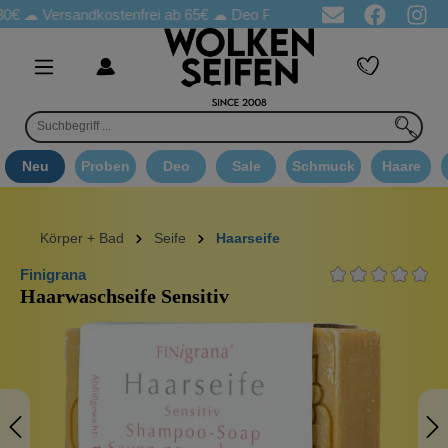
Versandkostenfrei ab 65€
☁ Deo Proben in jeder Bestellung
☁ G
Neu
Proben
Deo
Sale
Schmuck
Haare
Körper + Bad
Seife
Haarseife
Finigrana
Haarwaschseife Sensitiv