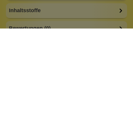
Inhaltsstoffe
Bewertungen (0)
Fragen & Antworten (0)
Besonderheiten:
alkoholfrei
basisch
feste Form
low Waste
plastikfreie Verpackung
Eigenschaften:
Vegan
ohne Duftstoffe
Haar & Haut-Typ:
empfindliche Kopfhaut
für jedes Haar