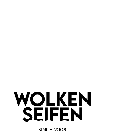
Unicorn saure
The Herbary -
Haarspülung
Haarspülung saure
Rinse
bei Haarseifen-Benutzung
leckerer Apfelduft
sorgt für Kämmbarkeit
150 ml
60 g
Inhalt:
(73,27 €*/l)
Inhalt:
(149,83 €*/kg)
10,99 €*
8,99 €*
Hinzufügen
Hinzufügen