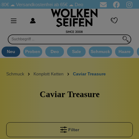
 80€ ☁
Versandkostenfrei ab 65€
☁ Deo Proben in jeder Bestellung
Neu
Proben
Deo
Sale
Schmuck
Haare
Schmuck
Konplott Ketten
Caviar Treasure
Caviar Treasure
Filter