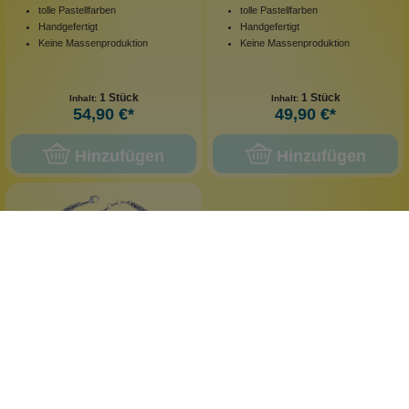
tolle Pastellfarben
tolle Pastellfarben
Handgefertigt
Handgefertigt
Keine Massenproduktion
Keine Massenproduktion
1 Stück
1 Stück
Inhalt:
Inhalt:
54,90 €*
49,90 €*
Hinzufügen
Hinzufügen