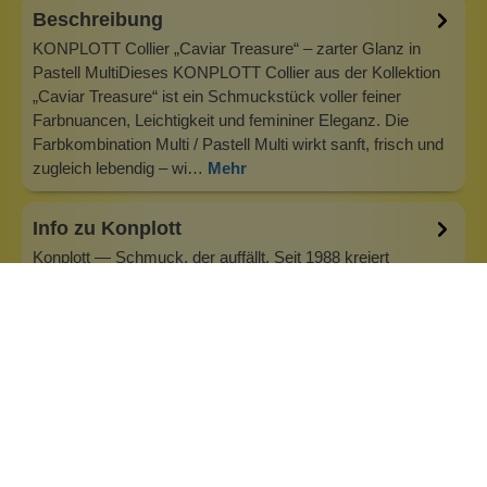
Beschreibung
KONPLOTT Collier „Caviar Treasure“ – zarter Glanz in
Pastell MultiDieses KONPLOTT Collier aus der Kollektion
„Caviar Treasure“ ist ein Schmuckstück voller feiner
Farbnuancen, Leichtigkeit und femininer Eleganz. Die
Farbkombination Multi / Pastell Multi wirkt sanft, frisch und
zugleich lebendig – wi…
Mehr
Info zu Konplott
Konplott — Schmuck, der auffällt. Seit 1988 kreiert
Designerin Miranda Konstantinidou von Luxemburg aus
handgefertigten Modeschmuck, der Farben, Kristalle und
außergewöhnliche Details zu echten Statement-Pieces
vereint. Jedes Stück wird mit Liebe zum Detail gefertigt und
bringt Individualität in je…
Inhaltsstoffe