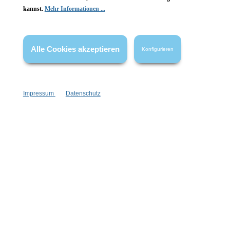
kannst.
Mehr Informationen ...
Vertrag widerrufen
* Alle Preise inkl. gesetzl. Mehrwertsteuer zzgl.
Versandkosten
,
Alle Cookies akzeptieren
Konfigurieren
wenn nicht anders angegeben.
Impressum
Datenschutz