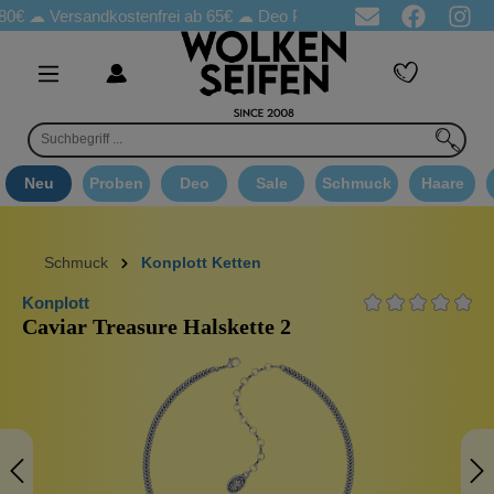
Versandkostenfrei ab 65€
☁ Deo Proben in jeder Bestellung
☁ G
Neu
Proben
Deo
Sale
Schmuck
Haare
Schmuck
Konplott Ketten
Konplott
Caviar Treasure Halskette 2