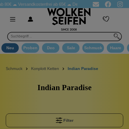
b 80€ ☁
Versandkostenfrei ab 65€
☁ Deo Proben in jeder Bestellung
Neu
Proben
Deo
Sale
Schmuck
Haare
Schmuck
Konplott Ketten
Indian Paradise
Indian Paradise
Filter