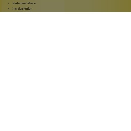
Statement-Piece
Handgefertigt
Blickfang
1 Stück
Inhalt:
339,00 €*
Hinzufügen
Newsletter abonnieren!