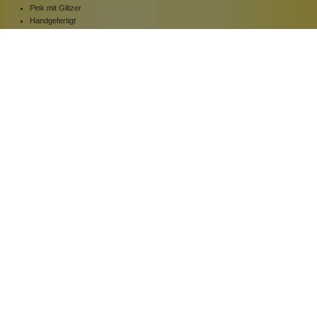
Pink mit Glitzer
Handgefertigt
Keine Massenproduktion
1 Stück
Inhalt:
139,00 €*
Hinzufügen
Newsletter abonnieren!