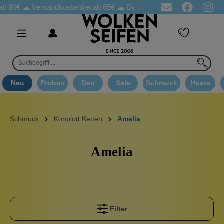
b 80€ ☁
Versandkostenfrei ab 65€
☁ Deo Proben in jeder Bestellung
Neu
Proben
Deo
Sale
Schmuck
Haare
Schmuck
Konplott Ketten
Amelia
Amelia
Filter