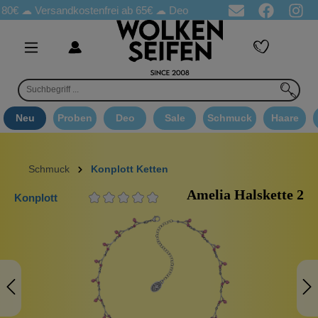
☁
Versandkostenfrei ab 65€
☁ Deo Proben in jeder Bestellung
☁ 
Neu
Proben
Deo
Sale
Schmuck
Haare
Schmuck
Konplott Ketten
Amelia Halskette 2
Konplott