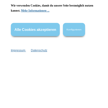
Wir verwenden Cookies, damit du unsere Seite bestmöglich nutzen
kannst.
Mehr Informationen ...
Vertrag widerrufen
* Alle Preise inkl. gesetzl. Mehrwertsteuer zzgl.
Versandkosten
,
Alle Cookies akzeptieren
Konfigurieren
wenn nicht anders angegeben.
Impressum
Datenschutz