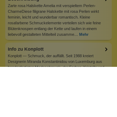
Zarte rosa Halskette Amelia mit verspieltem Perlen-
CharmeDiese filigrane Halskette mit rosa Perlen wirkt
feminin, leicht und wunderbar romantisch. Kleine
rosafarbene Schmuckelemente verteilen sich wie feine
Blütenknospen entlang der Kette und laufen in einem
liebevoll gestalteten Mittelteil zusamme…
Mehr
Info zu Konplott
Konplott — Schmuck, der auffällt. Seit 1988 kreiert
Designerin Miranda Konstantinidou von Luxemburg aus
handgefertigten Modeschmuck, der Farben, Kristalle und
außergewöhnliche Details zu echten Statement-Pieces
vereint. Jedes Stück wird mit Liebe zum Detail gefertigt und
bringt Individualität in je…
Inhaltsstoffe
Bewertungen (0)