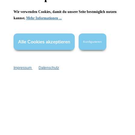
Wir verwenden Cookies, damit du unsere Seite bestmöglich nutzen
Konplott
kannst.
Mehr Informationen ...
Bubble Cascade Collier 2
Große Leuchtkraft
Alle Cookies akzeptieren
Konfigurieren
Handgefertigt
Keine Massenproduktion
Impressum
Datenschutz
1 Stück
Inhalt:
259,00 €*
Hinzufügen