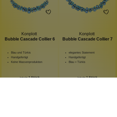
Konplott
Konplott
Bubble Cascade Collier 6
Bubble Cascade Collier 7
Blau und Türkis
elegantes Statement
Handgefertigt
Handgefertigt
Keine Massenproduktion
Blau + Türkis
1 Stück
1 Stück
Inhalt:
Inhalt:
129,00 €*
259,00 €*
Hinzufügen
Hinzufügen