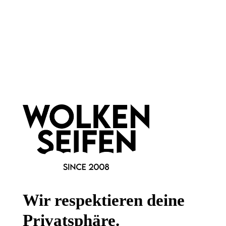
2
Große Leuchtkraft
Große Leuchtkraft
Handgefertigt
Handgefertigt
Keine Massenproduktion
Keine Massenproduktion
1 Stück
1 Stück
Inhalt:
Inhalt:
39,90 €*
99,00 €*
Hinzufügen
Hinzufügen
Wir respektieren deine
Privatsphäre.