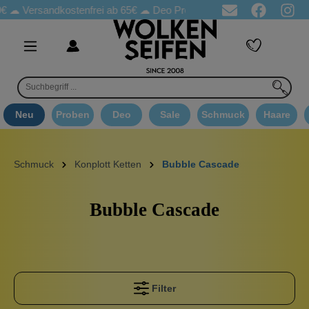
 ☁
Versandkostenfrei ab 65€
☁ Deo Proben in jeder Bestellung
☁
Neu
Proben
Deo
Sale
Schmuck
Haare
Schmuck
Konplott Ketten
Bubble Cascade
Bubble Cascade
Filter