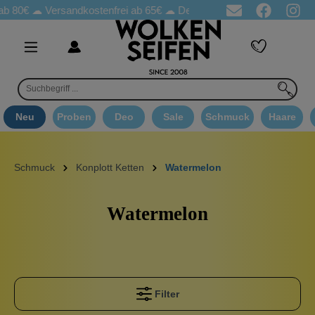
ab 80€ ☁
Versandkostenfrei ab 65€
☁ Deo Proben in jeder Bestellung
Neu
Proben
Deo
Sale
Schmuck
Haare
Schmuck
Konplott Ketten
Watermelon
Watermelon
Filter