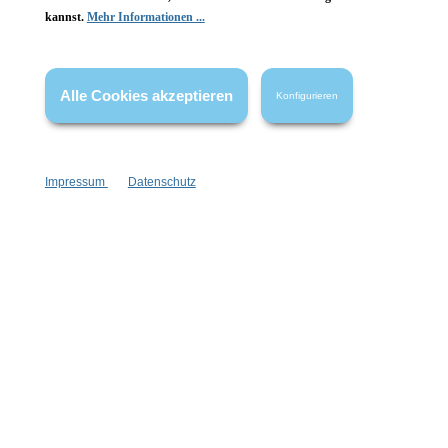
kannst.
Mehr Informationen ...
Vertrag widerrufen
* Alle Preise inkl. gesetzl. Mehrwertsteuer zzgl.
Versandkosten
,
Alle Cookies akzeptieren
Konfigurieren
wenn nicht anders angegeben.
Impressum
Datenschutz