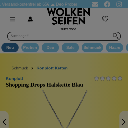
ndkostenfrei ab 65€
☁ Deo Proben in jeder Bestellung
☁ Goodi
Neu
Proben
Deo
Sale
Schmuck
Haare
Schmuck
Konplott Ketten
Konplott
Shopping Drops Halskette Blau