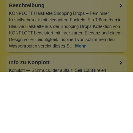
Beschreibung
KONPLOTT Halskette Shopping Drops – Femininer
Kristallschmuck mit elegantem Funkeln. Ein Träumchen in
BlauDie Halskette aus der Shopping Drops Kollektion von
KONPLOTT begeistert mit ihrer zarten Eleganz und einem
Design voller Leichtigkeit. Inspiriert von schimmernden
Wassertropfen vereint dieses S…
Mehr
Info zu Konplott
Konplott — Schmuck, der auffällt. Seit 1988 kreiert
Designerin Miranda Konstantinidou von Luxemburg aus
handgefertigten Modeschmuck, der Farben, Kristalle und
außergewöhnliche Details zu echten Statement-Pieces
vereint. Jedes Stück wird mit Liebe zum Detail gefertigt und
bringt Individualität in je…
Inhaltsstoffe