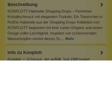
Beschreibung
KONPLOTT Halskette Shopping Drops – Femininer
Kristallschmuck mit elegantem Funkeln. Ein Träumchen in
RotDie Halskette aus der Shopping Drops Kollektion von
KONPLOTT begeistert mit ihrer zarten Eleganz und einem
Design voller Leichtigkeit. Inspiriert von schimmernden
Wassertropfen vereint dieses Sc…
Mehr
Info zu Konplott
Konplott — Schmuck, der auffällt. Seit 1988 kreiert
Designerin Miranda Konstantinidou von Luxemburg aus
handgefertigten Modeschmuck, der Farben, Kristalle und
außergewöhnliche Details zu echten Statement-Pieces
vereint. Jedes Stück wird mit Liebe zum Detail gefertigt und
bringt Individualität in je…
Inhaltsstoffe