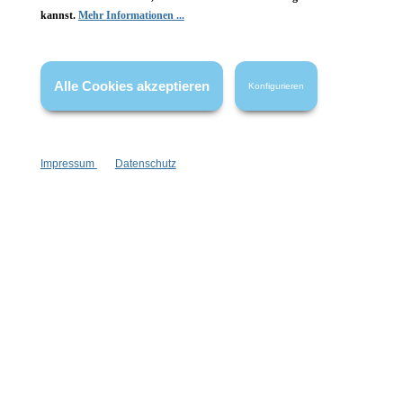
kannst.
Mehr Informationen ...
Vertrag widerrufen
* Alle Preise inkl. gesetzl. Mehrwertsteuer zzgl.
Versandkosten
,
Alle Cookies akzeptieren
Konfigurieren
wenn nicht anders angegeben.
Impressum
Datenschutz