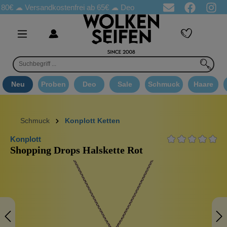
☁
Versandkostenfrei ab 65€
☁ Deo Proben in jeder Bestellung
☁ 
Neu
Proben
Deo
Sale
Schmuck
Haare
Schmuck
Konplott Ketten
Konplott
Shopping Drops Halskette Rot