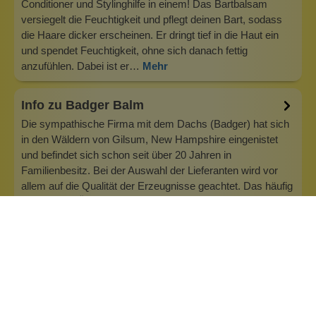
Conditioner und Stylinghilfe in einem! Das Bartbalsam
versiegelt die Feuchtigkeit und pflegt deinen Bart, sodass
die Haare dicker erscheinen. Er dringt tief in die Haut ein
und spendet Feuchtigkeit, ohne sich danach fettig
anzufühlen. Dabei ist er…
Mehr
Info zu Badger Balm
Die sympathische Firma mit dem Dachs (Badger) hat sich
in den Wäldern von Gilsum, New Hampshire eingenistet
und befindet sich schon seit über 20 Jahren in
Familienbesitz. Bei der Auswahl der Lieferanten wird vor
allem auf die Qualität der Erzeugnisse geachtet. Das häufig
verwendete Öl aus Oliven wi…
Inhaltsstoffe
Bewertungen (3)