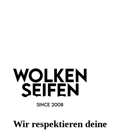
Newsletter abonnieren!
Informationen
Gesetzliche Informationen
Wir respektieren deine
Wissenswertes