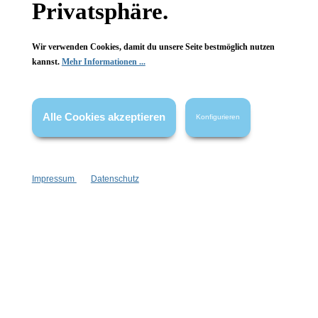
Privatsphäre.
FAQ
Wir verwenden Cookies, damit du unsere Seite bestmöglich nutzen
kannst.
Mehr Informationen ...
Vertrag widerrufen
Alle Cookies akzeptieren
Konfigurieren
* Alle Preise inkl. gesetzl. Mehrwertsteuer zzgl.
Versandkosten
,
wenn nicht anders angegeben.
Impressum
Datenschutz