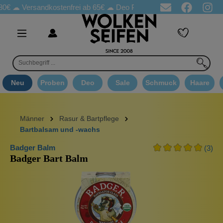
80€ ☁
Versandkostenfrei ab 65€
☁ Deo Proben in jeder Bestellung
Neu
Proben
Deo
Sale
Schmuck
Haare
Männer
Rasur & Bartpflege
Bartbalsam und -wachs
Badger Balm
(3)
Badger Bart Balm