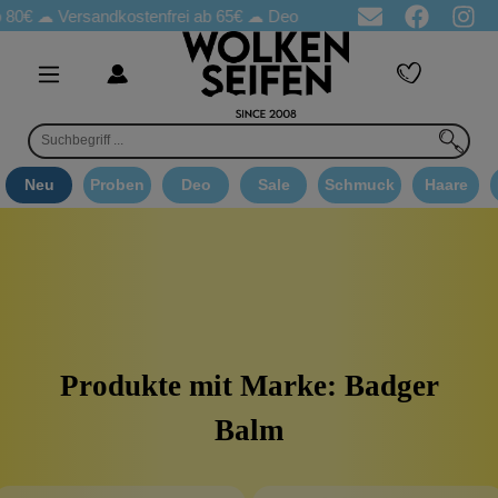
80€ ☁
Versandkostenfrei ab 65€
☁ Deo Proben in jeder Bestellung
Neu
Proben
Deo
Sale
Schmuck
Haare
Produkte mit Marke: Badger
Balm