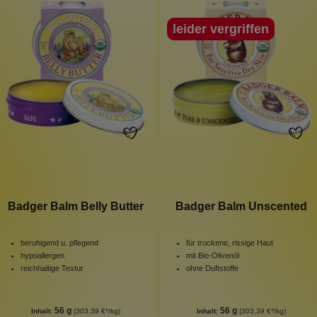
leider vergriffen
Badger Balm Belly Butter
Badger Balm Unscented
beruhigend u. pflegend
für trockene, rissige Haut
hypoallergen
mit Bio-Olivenöl
reichhaltige Textur
ohne Duftstoffe
56 g
56 g
Inhalt:
(303,39 €*/kg)
Inhalt:
(303,39 €*/kg)