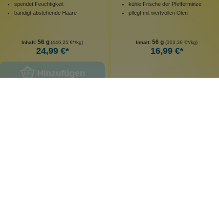
spendet Feuchtigkeit
kühle Frische der Pfefferminze
bändigt abstehende Haare
pflegt mit wertvollen Ölen
56 g
56 g
Inhalt:
(446,25 €*/kg)
Inhalt:
(303,39 €*/kg)
24,99 €*
16,99 €*
Hinzufügen
leider vergriffen