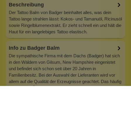
Beschreibung
Der Tattoo Balm von Badger beinhaltet alles, was dein
Tattoo lange strahlen lässt: Kokos- und Tamanuöl, Ricinusöl
sowie Ringelblumenextrakt. Er zieht schnell ein und hält die
Haut für ein langelebiges Tattoo elastisch.
Info zu Badger Balm
Die sympathische Firma mit dem Dachs (Badger) hat sich
in den Wäldern von Gilsum, New Hampshire eingenistet
und befindet sich schon seit über 20 Jahren in
Familienbesitz. Bei der Auswahl der Lieferanten wird vor
allem auf die Qualität der Erzeugnisse geachtet. Das häufig
verwendete Öl aus Oliven wi…
Inhaltsstoffe
Bewertungen (1)