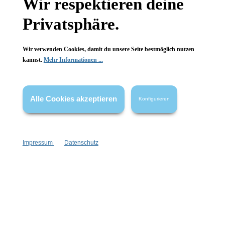
Wir respektieren deine
FAQ
Privatsphäre.
Wir verwenden Cookies, damit du unsere Seite bestmöglich nutzen
kannst.
Mehr Informationen ...
Vertrag widerrufen
Alle Cookies akzeptieren
* Alle Preise inkl. gesetzl. Mehrwertsteuer zzgl.
Versandkosten
,
Konfigurieren
wenn nicht anders angegeben.
Impressum
Datenschutz