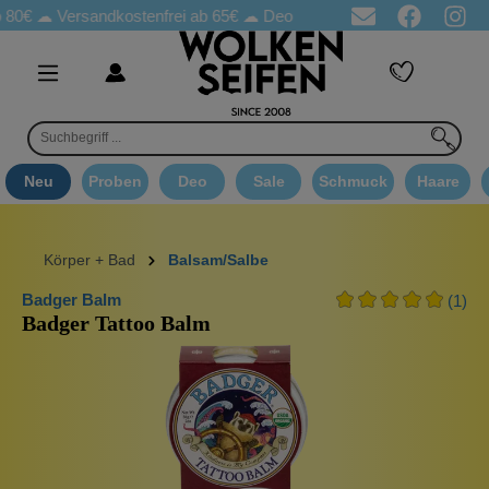
Versandkostenfrei ab 65€
☁ Deo Proben in jeder Bestellung
☁ 
Neu
Proben
Deo
Sale
Schmuck
Haare
Körper + Bad
Balsam/Salbe
Badger Balm
(1)
Badger Tattoo Balm