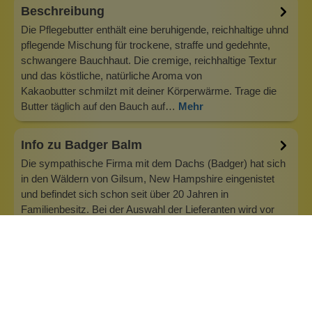
Beschreibung
Die Pflegebutter enthält eine beruhigende, reichhaltige uhnd
pflegende Mischung für trockene, straffe und gedehnte,
schwangere Bauchhaut. Die cremige, reichhaltige Textur
und das köstliche, natürliche Aroma von
Kakaobutter schmilzt mit deiner Körperwärme. Trage die
Butter täglich auf den Bauch auf…
Mehr
Info zu Badger Balm
Die sympathische Firma mit dem Dachs (Badger) hat sich
in den Wäldern von Gilsum, New Hampshire eingenistet
und befindet sich schon seit über 20 Jahren in
Familienbesitz. Bei der Auswahl der Lieferanten wird vor
allem auf die Qualität der Erzeugnisse geachtet. Das häufig
verwendete Öl aus Oliven wi…
Inhaltsstoffe