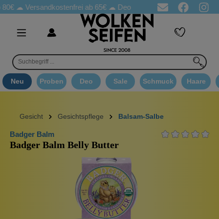
☁
Versandkostenfrei ab 65€
☁ Deo Proben in jeder Bestellung
☁ 
Neu
Proben
Deo
Sale
Schmuck
Haare
Gesicht
Gesichtspflege
Balsam-Salbe
Badger Balm
Badger Balm Belly Butter