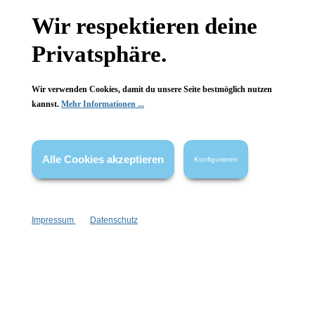
Wissenswertes
Wir respektieren deine
Privatsphäre.
FAQ
Wir verwenden Cookies, damit du unsere Seite bestmöglich nutzen
kannst.
Mehr Informationen ...
Vertrag widerrufen
Alle Cookies akzeptieren
Konfigurieren
* Alle Preise inkl. gesetzl. Mehrwertsteuer zzgl.
Versandkosten
,
wenn nicht anders angegeben.
Impressum
Datenschutz