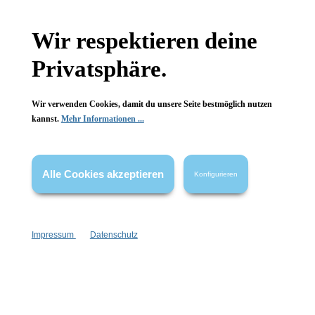
Wir respektieren deine
Newsletter abonnieren!
Privatsphäre.
Wir verwenden Cookies, damit du unsere Seite bestmöglich nutzen
kannst.
Mehr Informationen ...
Informationen
Alle Cookies akzeptieren
Konfigurieren
Gesetzliche Informationen
Wissenswertes
Impressum
Datenschutz
FAQ