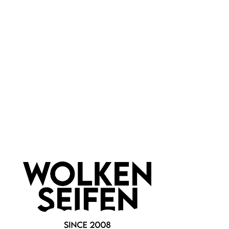
Bioearth
Sonnenschutz Spray LSF
50+
Sonnenmilch
höchster Lichtschutzfaktor
für jede Haut
150 ml
Inhalt:
(159,93 €*/l)
23,99 €*