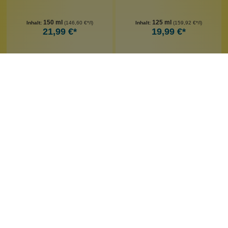
150 ml
125 ml
Inhalt:
(146,60 €*/l)
Inhalt:
(159,92 €*/l)
21,99 €*
19,99 €*
leider vergriffen
Bioearth
Bioearth
Körper-Sonnencreme
Sonnenschutz Spray LSF