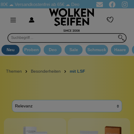
80€ ☁
Versandkostenfrei ab 65€
☁ Deo Proben in jeder Bestellung
Neu
Proben
Deo
Sale
Schmuck
Haare
Themen
Besonderheiten
mit LSF