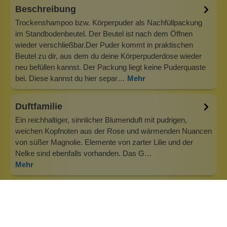
Beschreibung
Trockenshampoo bzw. Körperpuder als Nachfüllpackung
im Standbodenbeutel. Der Beutel ist nach dem Öffnen
wieder verschließbar.Der Puder kommt in praktischen
Beutel zu dir, aus dem du deine Körperpuderdose wieder
neu befüllen kannst. Der Packung liegt keine Puderquaste
bei. Diese kannst du hier separ…
Mehr
Duftfamilie
Ein reichhaltiger, sinnlicher Blumenduft mit pudrigen,
weichen Kopfnoten aus der Rose und wärmenden Nuancen
von süßer Magnolie. Elemente von zarter Lilie und der
Nelke sind ebenfalls vorhanden. Das G…
Mehr
Info zu Wolkenseifen
Wolkenseifen ist ein Familienunternehmen. Gegründet
wurde es von Anne Merz (damals noch Anne Schaaf) im