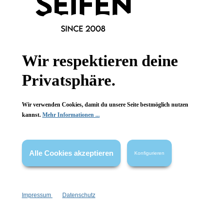
Informationen
Gesetzliche Informationen
Wir respektieren deine
Privatsphäre.
Wissenswertes
FAQ
Wir verwenden Cookies, damit du unsere Seite bestmöglich nutzen
kannst.
Mehr Informationen ...
Alle Cookies akzeptieren
Konfigurieren
Vertrag widerrufen
* Alle Preise inkl. gesetzl. Mehrwertsteuer zzgl.
Versandkosten
,
wenn nicht anders angegeben.
Impressum
Datenschutz