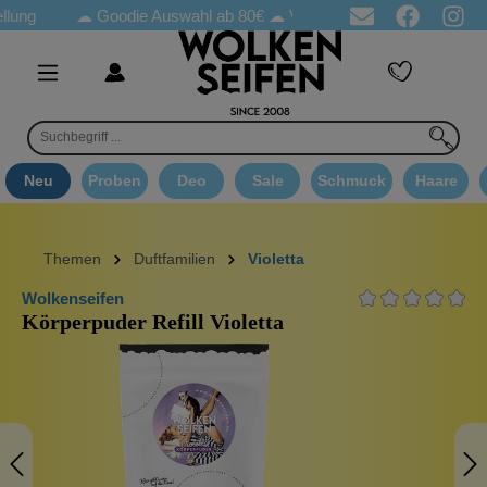
ung
☁ Goodie Auswahl ab 80€ ☁
Versandkostenfrei ab 65€
☁ D
Neu
Proben
Deo
Sale
Schmuck
Haare
Themen
Duftfamilien
Violetta
Wolkenseifen
Körperpuder Refill Violetta