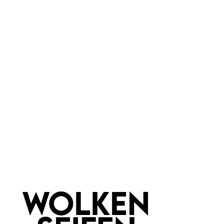
Vegan
Haar & Haut-Typ:
für jede Haut
Marke:
Wolkenseifen
Newsletter abonnieren!