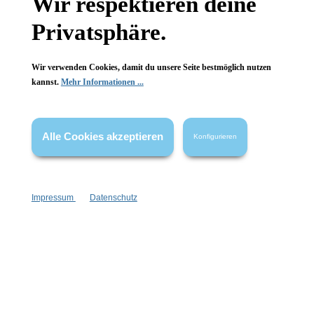
Wir respektieren deine
Wissenswertes
Privatsphäre.
FAQ
Wir verwenden Cookies, damit du unsere Seite bestmöglich nutzen
kannst.
Mehr Informationen ...
Vertrag widerrufen
Alle Cookies akzeptieren
Konfigurieren
* Alle Preise inkl. gesetzl. Mehrwertsteuer zzgl.
Versandkosten
,
wenn nicht anders angegeben.
Impressum
Datenschutz