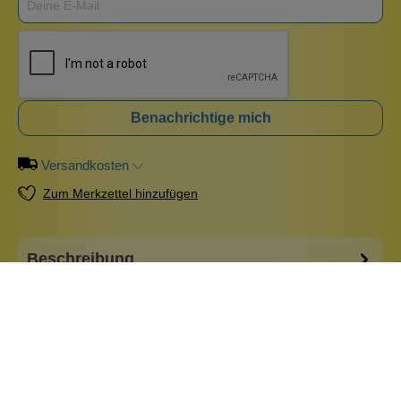
Benachrichtige mich
Versandkosten
Zum Merkzettel hinzufügen
Beschreibung
Diese süßen Weihnachtstäschchen sind mit vielen,
zauberhaften Details ausgestattet. Eine rote Bommelleiste
verziert den Verschluss im oberen Bereich und die Dackel
haben kleine, niedliche Metallglöckchen um den Hals.
Verschlossen wird die schöne Tasche mit einem Zipper.
Maße: 22 cm x 14 cm
Mehr