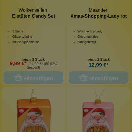
Wolkenseifen
Meander
Eistüten Candy Set
Xmas-Shopping-Lady rot
3 Stück
Weihnachts-Lady
Glitzertopping
Geschenkidee
mit Hängeschlaufe
handgefertigt
3 Stück
1 Stück
Inhalt:
Inhalt:
9,99 €*
24,99 €*
(60.02%
12,99 €*
gespart)
Hinzufügen
Hinzufügen