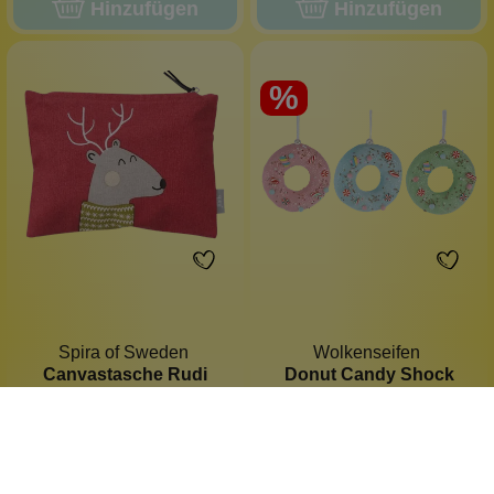
Hinzufügen
Hinzufügen
%
Spira of Sweden
Wolkenseifen
Canvastasche Rudi
Donut Candy Shock
schwedisches Design
Bonbonfarben
Öko-Baumwolle
3 Stück
Tasche-in-Tasche
mit Glitzer