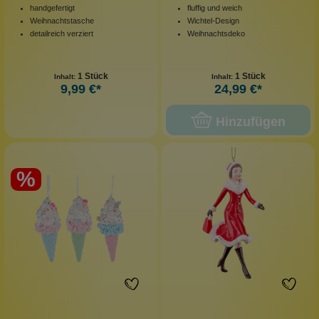
handgefertigt
fluffig und weich
Weihnachtstasche
Wichtel-Design
detailreich verziert
Weihnachtsdeko
1 Stück
1 Stück
Inhalt:
Inhalt:
9,99 €*
24,99 €*
Hinzufügen
%