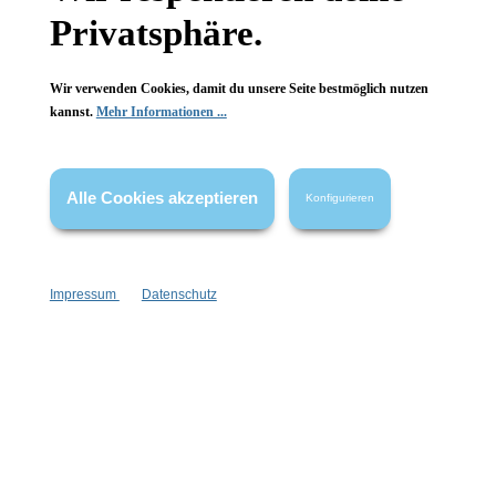
mit Tütü
schwere Glasausführung
Privatsphäre.
1 Stück
1 Stück
Inhalt:
Inhalt:
Wir verwenden Cookies, damit du unsere Seite bestmöglich nutzen
19,99 €*
14,99 €*
kannst.
Mehr Informationen ...
Hinzufügen
Hinzufügen
Alle Cookies akzeptieren
Konfigurieren
Impressum
Datenschutz
Wolkenseifen
Wolkenseifen