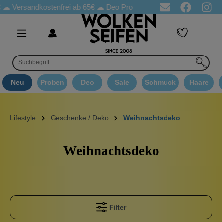
ersandkostenfrei ab 65€
☁ Deo Proben in jeder Bestellung
☁ Go
Neu
Proben
Deo
Sale
Schmuck
Haare
Lifestyle
Geschenke / Deko
Weihnachtsdeko
Weihnachtsdeko
Filter