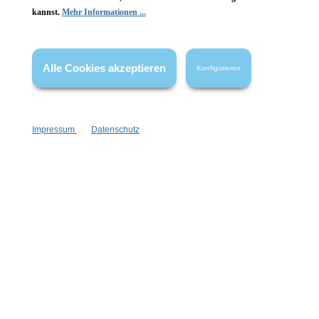
kannst.
Mehr Informationen ...
Vertrag widerrufen
* Alle Preise inkl. gesetzl. Mehrwertsteuer zzgl.
Versandkosten
,
Alle Cookies akzeptieren
Konfigurieren
wenn nicht anders angegeben.
Impressum
Datenschutz