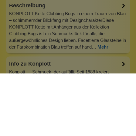
Beschreibung
KONPLOTT Kette Clubbing Bugs in einem Traum von Blau
– schimmernder Blickfang mit DesigncharakterDiese
KONPLOTT Kette mit Anhänger aus der Kollektion
Clubbing Bugs ist ein Schmuckstück für alle, die
außergewöhnliches Design lieben. Facettierte Glassteine in
der Farbkombination Blau treffen auf hand…
Mehr
Info zu Konplott
Konplott — Schmuck, der auffällt. Seit 1988 kreiert
Designerin Miranda Konstantinidou von Luxemburg aus
handgefertigten Modeschmuck, der Farben, Kristalle und
außergewöhnliche Details zu echten Statement-Pieces
vereint. Jedes Stück wird mit Liebe zum Detail gefertigt und
bringt Individualität in je…
Inhaltsstoffe