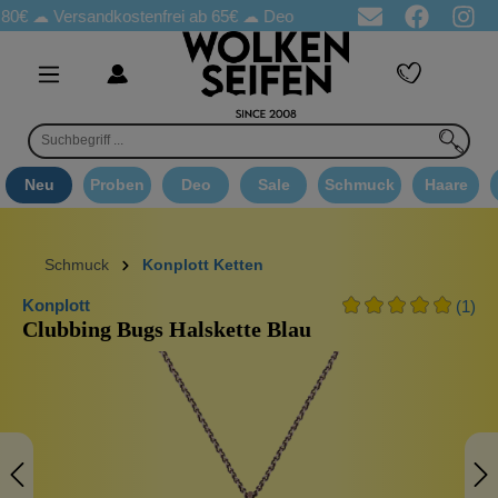
Versandkostenfrei ab 65€
☁ Deo Proben in jeder Bestellung
☁ 
Neu
Proben
Deo
Sale
Schmuck
Haare
Schmuck
Konplott Ketten
Konplott
(1)
Clubbing Bugs Halskette Blau