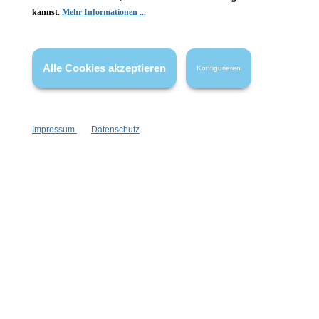
kannst.
Mehr Informationen ...
Vertrag widerrufen
* Alle Preise inkl. gesetzl. Mehrwertsteuer zzgl.
Versandkosten
,
Alle Cookies akzeptieren
Konfigurieren
wenn nicht anders angegeben.
Impressum
Datenschutz