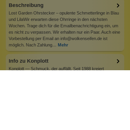
Beschreibung
Lost Garden Ohrstecker – opulente Schmetterlinge in Blau
und LilaWir erwarten diese Ohrringe in den nächsten
Wochen. Trage dich für die Emailbenachrichtigung ein, um
es nicht zu verpassen. Wir erhalten nur ein Paar. Auch eine
Vorbestellung per Email an info@wolkenseifen.de ist
möglich. Nach Zahlung…
Mehr
Info zu Konplott
Konplott — Schmuck, der auffällt. Seit 1988 kreiert
Designerin Miranda Konstantinidou von Luxemburg aus
handgefertigten Modeschmuck, der Farben, Kristalle und
außergewöhnliche Details zu echten Statement-Pieces
vereint. Jedes Stück wird mit Liebe zum Detail gefertigt und
bringt Individualität in je…
Inhaltsstoffe