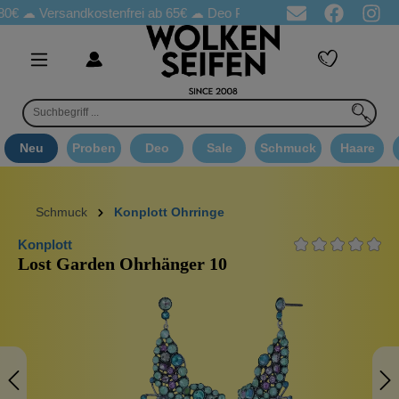
Versandkostenfrei ab 65€
☁ Deo Proben in jeder Bestellung
☁ G
Neu
Proben
Deo
Sale
Schmuck
Haare
Schmuck
Konplott Ohrringe
Konplott
Lost Garden Ohrhänger 10