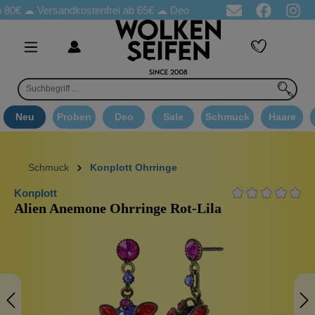
☁
Versandkostenfrei ab 65€
☁ Deo Proben in jeder Bestellung
☁ 
Neu
Proben
Deo
Sale
Schmuck
Haare
Schmuck
Konplott Ohrringe
Konplott
Alien Anemone Ohrringe Rot-Lila