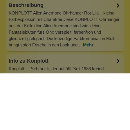
Beschreibung
KONPLOTT Alien Anemone Ohrhänger Rot-Lila – kleine
Farbexplosion mit CharakterDiese KONPLOTT Ohrhänger
aus der Kollektion Alien Anemone sind wie kleine
Fantasieblüten fürs Ohr: verspielt, farbenfroh und
gleichzeitig elegant. Die lebendige Farbkombination Multi
bringt sofort Frische in den Look und…
Mehr
Info zu Konplott
Konplott — Schmuck, der auffällt. Seit 1988 kreiert
Designerin Miranda Konstantinidou von Luxemburg aus
handgefertigten Modeschmuck, der Farben, Kristalle und
außergewöhnliche Details zu echten Statement-Pieces
vereint. Jedes Stück wird mit Liebe zum Detail gefertigt und
bringt Individualität in je…
Inhaltsstoffe