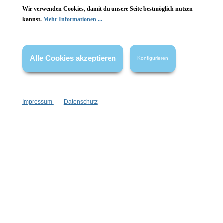
Wir verwenden Cookies, damit du unsere Seite bestmöglich nutzen
Vertrag widerrufen
kannst.
Mehr Informationen ...
* Alle Preise inkl. gesetzl. Mehrwertsteuer zzgl.
Versandkosten
,
wenn nicht anders angegeben.
Alle Cookies akzeptieren
Konfigurieren
Impressum
Datenschutz